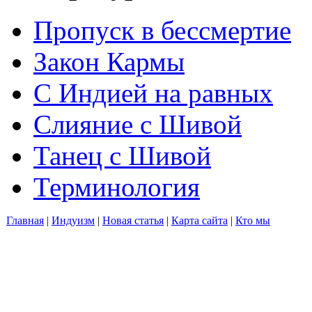
Пропуск в бессмертие
Закон Кармы
С Индией на равных
Слияние с Шивой
Танец с Шивой
Терминология
Главная
|
Индуизм
|
Новая статья
|
Карта сайта
|
Кто мы