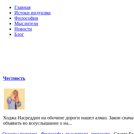
Главная
Истоки индуизма
Философия
Мыслители
Новости
Блог
Честность
Ходжа Насреддин на обочине дороги нашел алмаз. Закон снач
объявить во всеуслышание о на...
Основы религии
-
Философы, мыслители, личности
- Свами Бх