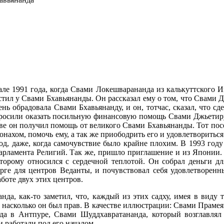
чале 1991 года, когда Свами Локешварананда из калькуттского
стил у Свами Бхавьянанды. Он рассказал ему о том, что Свами 
нь обрадовала Свами Бхавьянанду, и он, тотчас, сказал, что сде
росили оказать посильную финансовую помощь Свами Джьетирупа
ве он получил помощь от великого Свами Бхавьянанды. Тот посе
онахом, помочь ему, а так же приободрить его и удовлетворитьс
од, даже, когда самочувствие было крайне плохим. В 1993 го
рламента Религий. Так же, пришло приглашение и из Японии. И
торому относился с сердечной теплотой. Он собрал деньги д
рге для центров Веданты, и почувствовал себя удовлетворенн
боте двух этих центров.
нда, как-то заметил, что, каждый из этих садху, имея в виду
насколько он был прав. В качестве иллюстрации: Свами Прамея
нда в Антпуре, Свами Шуддхавратананда, который возглавля
 работали под его началом.