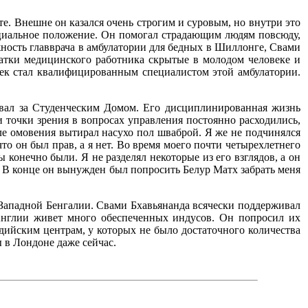
е. Внешне он казался очень строгим и суровым, но внутри это
оциальное положение. Он помогал страдающим людям повсюду,
олжность главврача в амбулатории для бедных в Шиллонге, Свами
адатки медицинского работника скрытые в молодом человеке и
век стал квалифицированным специалистом этой амбулатории.
ивал за Студенческим Домом. Его дисциплинированная жизнь
 точки зрения в вопросах управления постоянно расходились,
сле омовения вытирал насухо пол шваброй. Я же не подчинялся
то он был прав, а я нет. Во время моего почти четырехлетнего
конечно были. Я не разделял некоторые из его взглядов, а он
и. В конце он вынужден был попросить Белур Матх забрать меня
в Западной Бенгалии. Свами Бхавьянанда всячески поддерживал
в Англии живет много обеспеченных индусов. Он попросил их
ийским центрам, у которых не было достаточного количества
 в Лондоне даже сейчас.