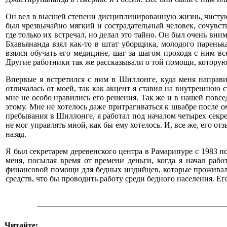
Он вел в высшей степени дисциплинированную жизнь, чистую и
был чрезвычайно мягкий и сострадательный человек, сочувс
где только их встречал, но делал это тайно. Он был очень вни
Бхавьянанда взял как-то в штат уборщика, молодого пареньк
взялся обучать его медицине, шаг за шагом проходя с ним 
Другие работники так же рассказывали о той помощи, которую
Впервые я встретился с ним в Шиллонге, куда меня направ
отличалась от моей, так как акцент я ставил на внутреннюю
мне не особо нравились его решения. Так же и в нашей повсе
этому. Мне не хотелось даже притрагиваться к швабре после о
пребывания в Шиллонге, я работал под началом четырех секре
не мог управлять мной, как бы ему хотелось. И, все же, его 
назад.
Я был секретарем деревенского центра в Рамарипуре с 1983 п
меня, посылая время от времени деньги, когда я начал раб
финансовой помощи для бедных индийцев, которые проживали
средств, что бы проводить работу среди бедного населения. 
Читайте: