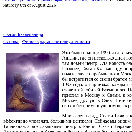
Saturday 8th of August 2026
Свами Бхавьянанда
Основа
-
Философы, мыслители, личности
Это было в конце 1990 или в на
Англии, где он несколько дней го
там новый центр. Эта новость оче
Позднее, Свами Бхавьянанду поп
начала своего пребывания в Моск
бы встретиться со своим братом-м
1993 года, он приезжал каждый г
столетний юбилей Всемирного Па
приехал в Москву к Свами, к ко
Москве, другую в Санкт-Петербу
оказал беспримерную помощь в ра
Много лет назад, Свами Бхавьяна
эффективно управлять большими центрами. Сейчас мы видим, 
Тапанананда возглавлявший центр в Ранчи, Свами Варана
Джьетирупананда в Америке и России. Все они были с ним или