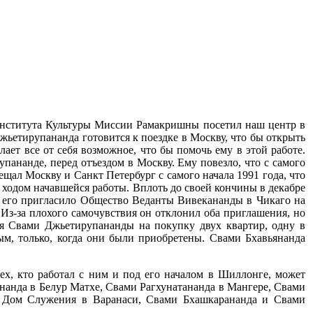
 Института Культуры Миссии Рамакришны посетил наш центр в
Джьетирупананда готовится к поездке в Москву, что бы открыть
лает все от себя возможное, что бы помочь ему в этой работе.
нанде, перед отъездом в Москву. Ему повезло, что с самого
щал Москву и Санкт Петербург с самого начала 1991 года, что
я ходом начавшейся работы. Вплоть до своей кончины в декабре
ду его пригласило Общество Веданты Вивекананды в Чикаго на
з-за плохого самочувствия он отклонил оба приглашения, но
ля Свами Джьетирупананды на покупку двух квартир, одну в
ым, только, когда они были приобретены. Свами Бхавьянанда
 тех, кто работал с ним и под его началом в Шиллонге, может
нанда в Белур Матхе, Свами Рагхунатананда в Мангере, Свами
л Дом Служения в Варанаси, Свами Бхашкарананда и Свами