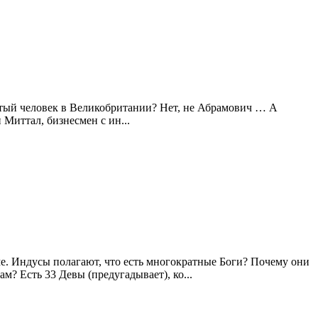
атый человек в Великобритании? Нет, не Абрамович … А
Миттал, бизнесмен с ин...
ме. Индусы полагают, что есть многократные Боги? Почему они
? Есть 33 Девы (предугадывает), ко...