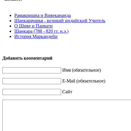
Рамакришна и Вивекананда
Шанкарачарья - великий индийский Учитель
О Шиве и Парвати
Шанкара (788 - 820 гг. н.э.)
История Маркандейи
Добавить комментарий
Имя (обязательное)
E-Mail (обязательное)
Сайт