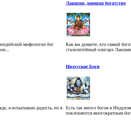
Лакшми, дающая богатство
неиндийской мифологии бог
Как вы думаете, кто самый бог
юн...
сталелитейный олигарх Лакшми 
Индусские Боги
жде, я испытываю радость, но в
Есть так много богов в Индуиз
поклоняются многократным богам