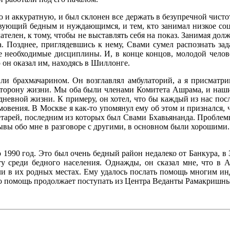
 аккуратную, и был склонен все держать в безупречной чистот
твующий бедным и нуждающимся, и тем, кто занимал низкое с
мателен, к тому, чтобы не выставлять себя на показ. Занимая д
а. Позднее, приглядевшись к нему, Свами сумел распознать з
все необходимые дисциплины. И, в конце концов, молодой чело
 он оказал им, находясь в Шиллонге.
или брахмачарином. Он возглавлял амбулаторий, а я присматр
 сторону жизни. Мы оба были членами Комитета Ашрама, и наши
дневной жизни. К примеру, он хотел, что бы каждый из нас по
мовения. В Москве я как-то упомянул ему об этом и признался, ч
тарей, последним из которых был Свами Бхавьянанда. Проблемы 
отзывы обо мне в разговоре с другими, в основном были хорошим
о 1990 год. Это был очень бедный район недалеко от Банкура, 
оту среди бедного населения. Однажды, он сказал мне, что 
 в их родных местах. Ему удалось послать помощь многим инд
Его помощь продолжает поступать из Центра Веданты Рамакришны