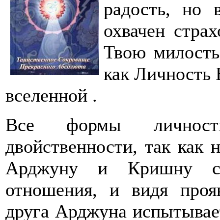
радость, но
охвачен стра
Твою милость
как Личность Б
вселенной .
Все формы личнос
двойственности, так как 
Арджуну и Кришну св
отношения, и видя проя
друга Арджуна испытывает