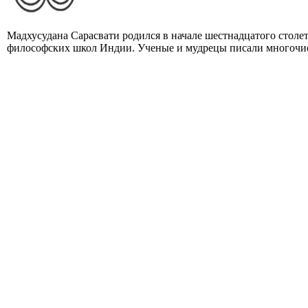
Мадхусудана Сарасвати родился в начале шестнадцатого столе
философских школ Индии. Ученые и мудрецы писали многочис