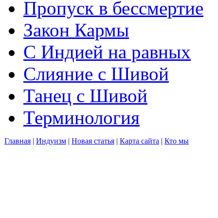
Пропуск в бессмертие
Закон Кармы
С Индией на равных
Слияние с Шивой
Танец с Шивой
Терминология
Главная
|
Индуизм
|
Новая статья
|
Карта сайта
|
Кто мы