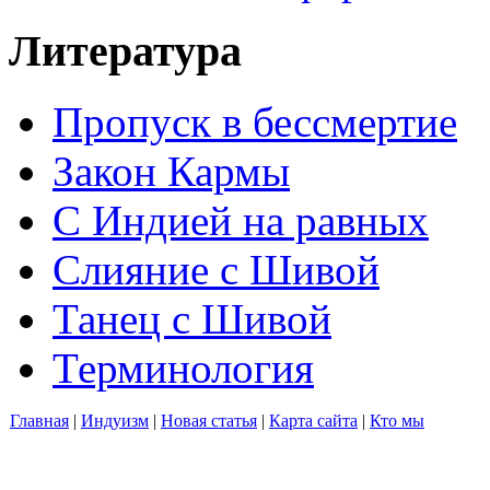
Литература
Пропуск в бессмертие
Закон Кармы
С Индией на равных
Слияние с Шивой
Танец с Шивой
Терминология
Главная
|
Индуизм
|
Новая статья
|
Карта сайта
|
Кто мы