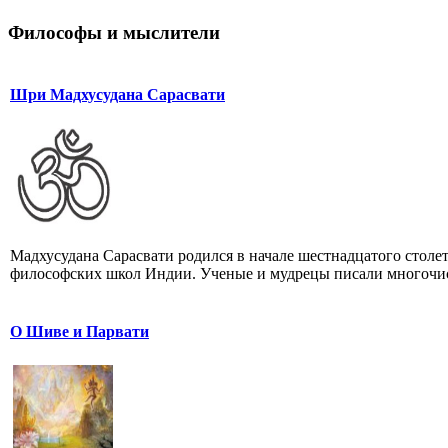
Философы и мыслители
Шри Мадхусудана Сарасвати
Мадхусудана Сарасвати родился в начале шестнадцатого столе
философских школ Индии. Ученые и мудрецы писали многочис
О Шиве и Парвати