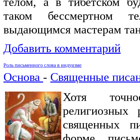
телом, а в тибетском б
таком бессмертном т
выдающимся мастерам тан
Добавить комментарий
Роль письменного слова в индуизме
Основа
-
Священные писа
Хотя точно
религиозных 
священных п
форме письм