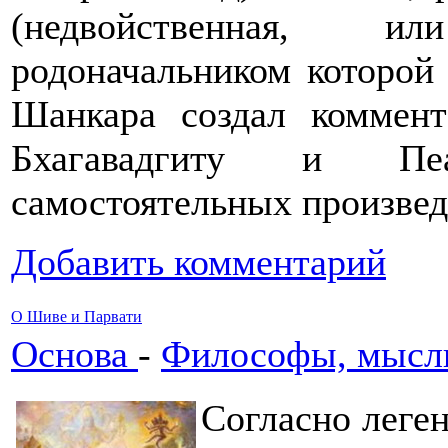
(недвойственная, и
родоначальником которой б
Шанкара создал коммен
Бхагавадгиту и Пеа
самостоятельных произве
Добавить комментарий
О Шиве и Парвати
Основа
-
Философы, мысли
Согласно леге