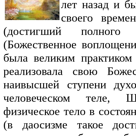
лет назад и б
своего време
(достигший полного 
(Божественное воплощени
была великим практиком
реализовала свою Боже
наивысшей ступени дух
человеческом теле, Ш
физическое тело в состоян
(в даосизме такое дос