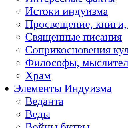
Истоки индуизма
Просвещение, книги,
Священные писания
Соприкосновения ку
Философы, мыслител
Храм
Элементы Индуизма
Веданта
Веды
Войны битвы