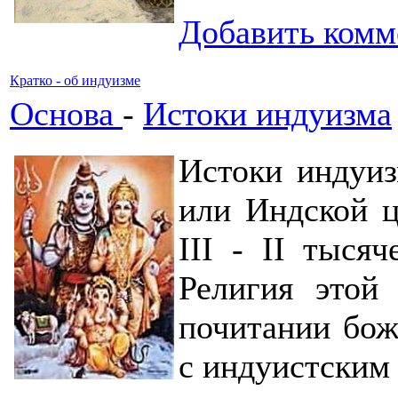
Добавить комм
Кратко - об индуизме
Основа
-
Истоки индуизма
Истоки индуиз
или Индской ц
III - II тыся
Религия этой
почитании бож
с индуистским