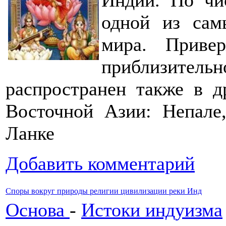
Индии. По чи
одной из сам
мира. Приве
приблизитель
распространен также в 
Восточной Азии: Непале
Ланке
Добавить комментарий
Споры вокруг природы религии цивилизации реки Инд
Основа
-
Истоки индуизма