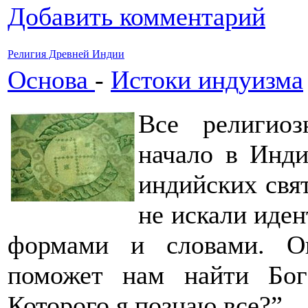
Добавить комментарий
Религия Древней Индии
Основа
-
Истоки индуизма
Все религио
начало в Инди
индийских свя
не искали иде
формами и словами. О
поможет нам найти Бог
Которого я познаю все?”