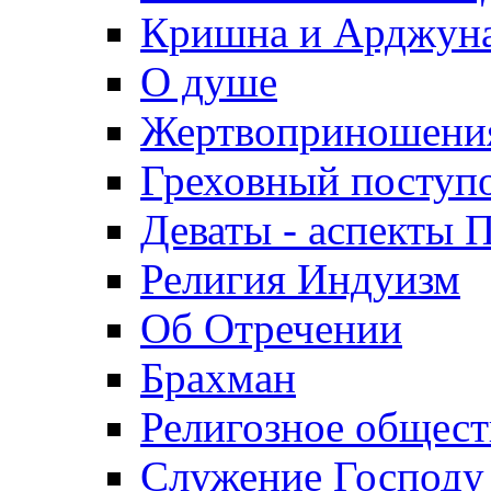
Кришна и Арджун
О душе
Жертвоприношени
Греховный поступ
Деваты - аспекты 
Религия Индуизм
Об Отречении
Брахман
Религозное общес
Служение Господу