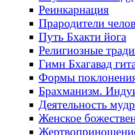
Реинкарнация
Прародители челов
Путь Бхакти йога
Религиозные трад
Гимн Бхагавад гит
Формы поклонения
Брахманизм. Индуи
Деятельность муд
Женское божествен
Жертвоприношени