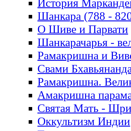
История Марканде
Шанкара (788 - 820 
О Шиве и Парвати
Шанкарачарья - ве
Рамакришна и Вив
Свами Бхавьянанд
Рамакришна. Вели
Амакришна парамах
Святая Мать - Шри
Оккультизм Индии