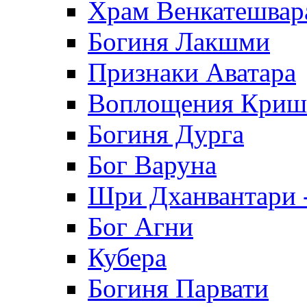
Храм Венкатешвар
Богиня Лакшми
Признаки Аватара
Воплощения Кри
Богиня Дурга
Бог Варуна
Шри Дханвантари 
Бог Агни
Кубера
Богиня Парвати