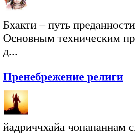
Бхакти – путь преданности
Основным техническим при
д...
Пренебрежение религи
йадриччхайа чопапаннам с