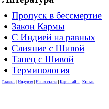
Пропуск в бессмертие
Закон Кармы
С Индией на равных
Слияние с Шивой
Танец с Шивой
Терминология
Главная
|
Индуизм
|
Новая статья
|
Карта сайта
|
Кто мы