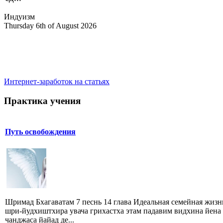
Индуизм
Thursday 6th of August 2026
Интернет-заработок на статьях
Практика учения
Путь освобождения
Шримад Бхагаватам 7 песнь 14 глава Идеальная семейная жизн
шри-йудхиштхира увача грихастха этам падавим видхина йена
чанджаса йайад де...