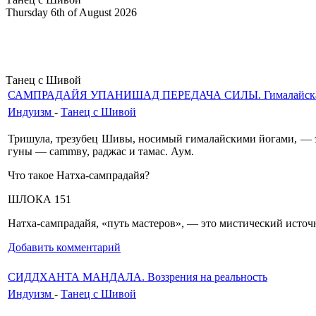
Thursday 6th of August 2026
Танец с Шивой
САМПРАДАЙЯ УПАНИШАД ПЕРЕДАЧА СИЛЫ. Гималайская л
Индуизм
-
Танец с Шивой
Тришула, трезубец Шивы, носимый гималайскими йогами, — эт
гуны — cammвy, раджас и тамас. Аум.
Что такое Натха-сампрадайя?
ШЛОКА 151
Натха-сампрадайя, «путь мастеров», — это мистичес­кий исто
Добавить комментарий
СИДДХАНТА МАНДАЛА. Воззрения на реальность
Индуизм
-
Танец с Шивой