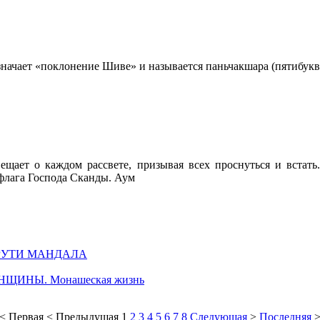
начает «поклонение Шиве» и называется паньчакшара (пятибук
щает о каждом рассвете, призывая всех прос­нуться и встат
 флага Господа Сканды. Аум
РУТИ МАНДАЛА
ИНЫ. Монашеская жизнь
<<
Первая
<
Предыдущая
1
2
3
4
5
6
7
8
Следующая
>
Последняя
>