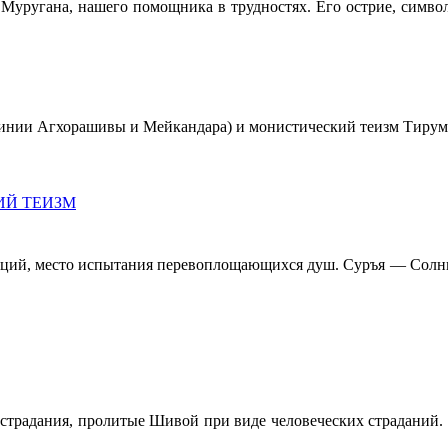
 Муругана, нашего помощника в трудностях. Его острие, символ
линии Агхорашивы и Мейкандара) и монис­тический теизм Тирум
ИЙ ТЕИЗМ
моций, место испытания перевоплощающихся душ. Суръя — Солнц
 сострадания, пролитые Шивой при виде чело­веческих страдани