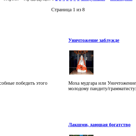
Страница 1 из 8
Уничтожение заблужде
особные победить этого
Моха мудгара или Уничтожение
молодому пандиту/грамматисту:)
Лакшми, дающая богатство