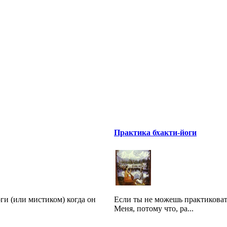
Практика бхакти-йоги
оги (или мистиком) когда он
Если ты не можешь практиковать
Меня, потому что, ра...