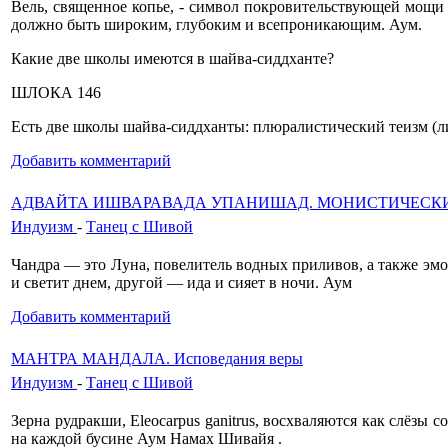
Вель, священное копье, - символ покровительству­ющей мощи
должно быть широким, глубоким и всепроникающим. Аум.
Какие две школы имеются в шайва-сиддханте?
ШЛОКА 146
Есть две школы шайва-сиддханты: плюралистичес­кий теизм (
Добавить комментарий
АДВАЙТА ИШВАРАВАДА УПАНИШАД. МОНИСТИЧЕСК
Индуизм
-
Танец с Шивой
Чандра — это Луна, повелитель водных приливов, а также э
и светит днем, другой — ида и сияет в ночи. Аум
Добавить комментарий
МАНТРА МАНДАЛА. Исповедания веры
Индуизм
-
Танец с Шивой
Зерна рудракши, Eleocarpus ganitrus, восхваляются как слёзы
на каждой бусине Аум Намах Шивайя .