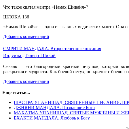
Что такое святая мантра «Намах Шивайя»?
ШЛОКА 136
«Намах Шивайя» — одна из главных ведических мантр. Она оз
Добавить комментарий
СМРИТИ МАНДАЛА. Второстепенные писания
Индуизм
-
Танец с Шивой
Севаль — это благородный красный петушок, кото­рый возве
раскрытия и мудрости. Как боевой петух, он кричит с боевого
Добавить комментарий
Еще статьи...
ШАСТРА УПАНИШАД. СВЯЩЕННЫЕ ПИСАНИЯ. Ш
ДЖНЯНИ МАНДАЛА. Познавшие Бога
МАХАТМА УПАНИШАД. СВЯТЫЕ МУЖЧИНЫ И ЖЕНЩ
БХАКТИ МАНДАЛА. Любовь к Богу