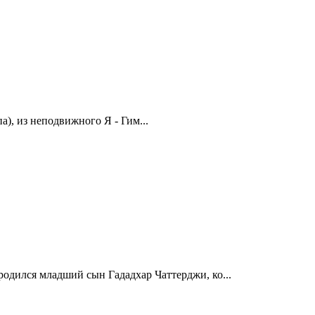
), из неподвижного Я - Гим...
родился младший сын Гададхар Чаттерджи, ко...