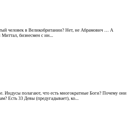
атый человек в Великобритании? Нет, не Абрамович … А
Миттал, бизнесмен с ин...
ме. Индусы полагают, что есть многократные Боги? Почему они
? Есть 33 Девы (предугадывает), ко...