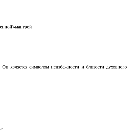
венной)-мантрой
ь. Он является символом неизбежности и близости духовного
>