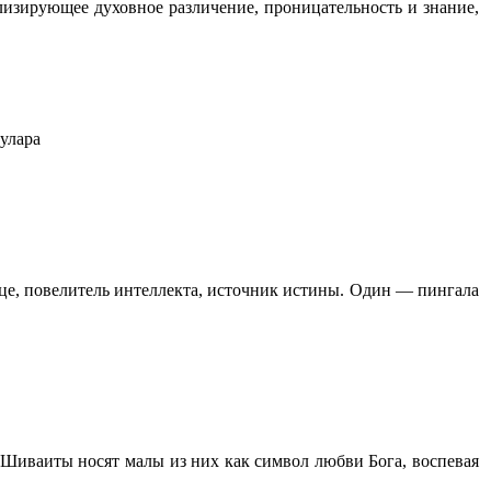
изирующее духовное различение, про­ницательность и знание,
улара
е, повелитель интеллекта, источник истины. Один — пингала
й. Шиваиты носят малы из них как символ любви Бога, воспевая