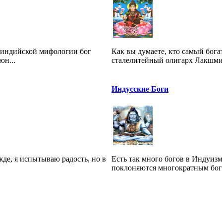
неиндийской мифологии бог
Как вы думаете, кто самый бог
юн...
сталелитейный олигарх Лакшми 
Индусские Боги
жде, я испытываю радость, но в
Есть так много богов в Индуиз
поклоняются многократным богам