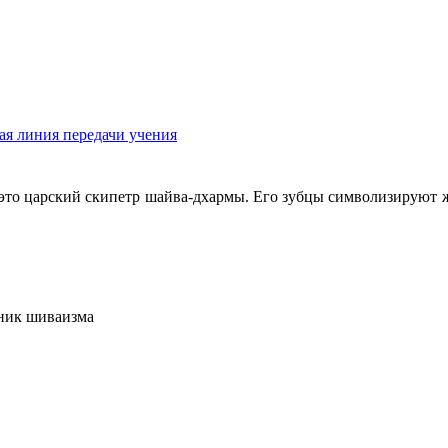
иния передачи учения
о царский скипетр шайва-дхармы. Его зубцы символизируют жел
чник шиваизма