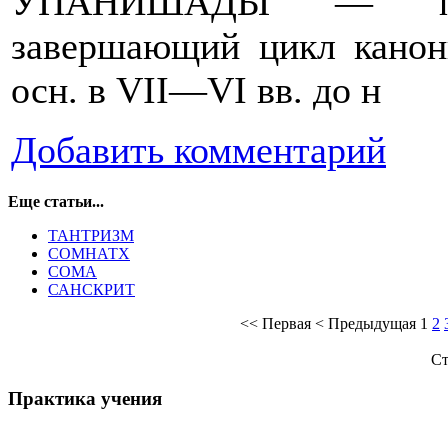
УПАНИШАДЫ — произ
завершающий цикл канон
осн. в VII—VI вв. до н
Добавить комментарий
Еще статьи...
ТАНТРИЗМ
СОМНАТХ
СОМА
САНСКРИТ
<<
Первая
<
Предыдущая
1
2
Ст
Практика учения