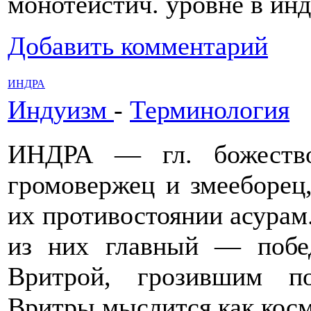
монотеистич. уровне в ин
Добавить комментарий
ИНДРА
Индуизм
-
Терминология
ИНДРА — гл. божество
громовержец и змееборец,
их противостоянии асурам
из них главный — побе
Вритрой, грозившим по
Вритры мыслится как косм