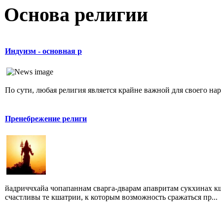
Основа религии
Индуизм - основная р
По сути, любая религия является крайне важной для своего наро
Пренебрежение религи
йадриччхайа чопапаннам сварга-дварам апавритам сукхинах 
счастливы те кшатрии, к которым возможность сражаться пр...