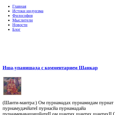
Главная
Истоки индуизма
Философия
Мыслители
Новости
Блог
Иша-упанишада с комментарием Шанкар
(Шанти-мантра:) Ом пурнамадах пурнамидам пурнат
пурнамудачйатеI пурнасйа пурнамадайа
пурнамевавашишйатеII ом шантих шантих шантихII 