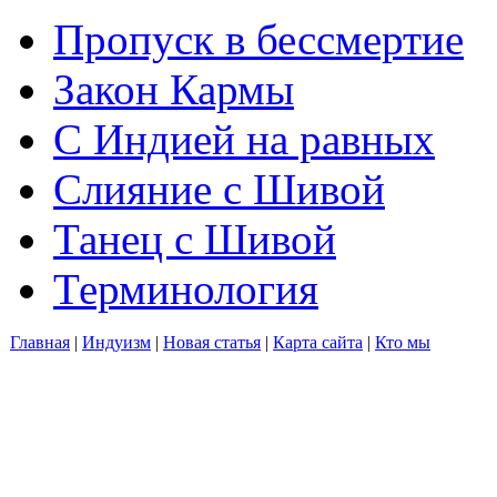
Пропуск в бессмертие
Закон Кармы
С Индией на равных
Слияние с Шивой
Танец с Шивой
Терминология
Главная
|
Индуизм
|
Новая статья
|
Карта сайта
|
Кто мы