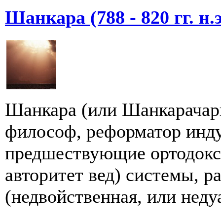
Шанкара (788 - 820 гг. н.э
Шанкара (или Шанкарачарь
философ, реформатор инду
предшествующие ортодокс
авторитет вед) системы, р
(недвойственная, или недуа