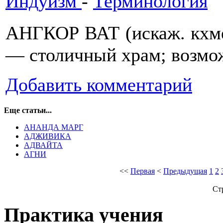
Индуизм
-
Терминология
АНГКОР ВАТ (искаж. кхмер
— столичный храм; возмо
Добавить комментарий
Еще статьи...
АНАНДА МАРГ
АДЖИВИКА
АДВАЙТА
АГНИ
<<
Первая
<
Предыдущая
1
2
Ст
Практика учения