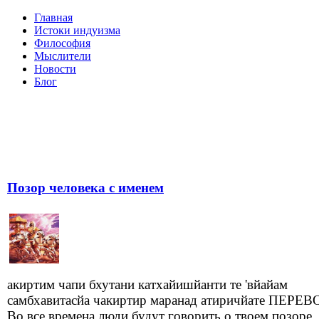
Главная
Истоки индуизма
Философия
Мыслители
Новости
Блог
Позор человека с именем
акиртим чапи бхутани катхайишйанти те 'вйайам
самбхавитасйа чакиртир маранад атиричйате ПЕРЕВ
Во все времена люди будут говорить о твоем позоре, а