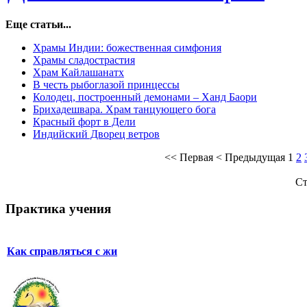
Еще статьи...
Храмы Индии: божественная симфония
Храмы сладострастия
Храм Кайлашанатх
В честь рыбоглазой принцессы
Колодец, построенный демонами – Ханд Баори
Брихадешвара. Храм танцующего бога
Красный форт в Дели
Индийский Дворец ветров
<<
Первая
<
Предыдущая
1
2
Ст
Практика учения
Как справляться с жи