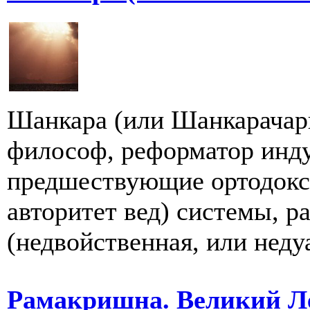
Шанкара (или Шанкарачарь
философ, реформатор инду
предшествующие ортодокс
авторитет вед) системы, р
(недвойственная, или недуа
Рамакришна. Великий Л