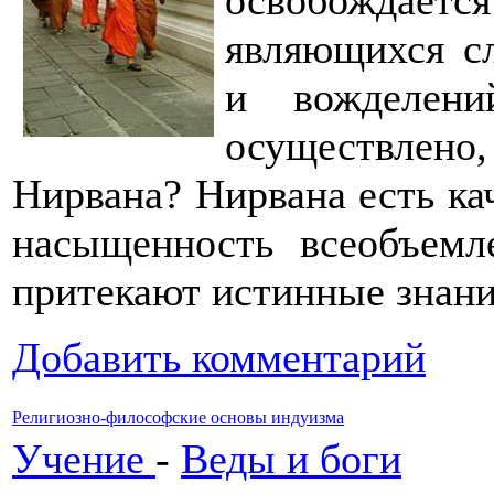
освобождается
являющихся сл
и вожделени
осуществлено,
Нирвана? Нирвана есть ка
насыщенность всеобъемл
притекают истинные знан
Добавить комментарий
Религиозно-философские основы индуизма
Учение
-
Веды и боги