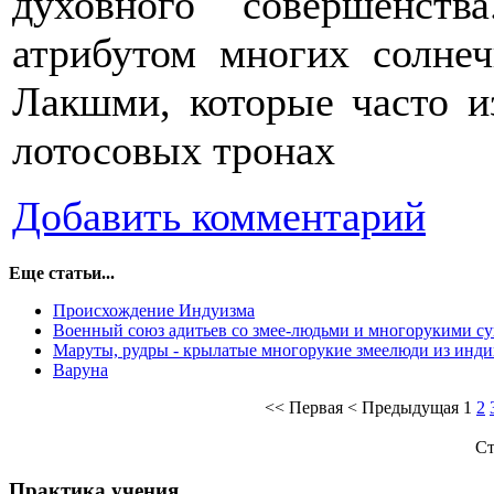
духовного совершенст
атрибутом многих солне
Лакшми, которые часто 
лотосовых тронах
Добавить комментарий
Еще статьи...
Происхождение Индуизма
Военный союз адитьев со змее-людьми и многорукими с
Маруты, рудры - крылатые многорукие змеелюди из инд
Варуна
<<
Первая
<
Предыдущая
1
2
Ст
Практика учения