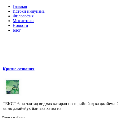
Главная
Истоки индуизма
Философия
Мыслители
Новости
Блог
Кризис сознания
ТЕКСТ 6 на чаитад видмах катаран но гарийо йад ва джайема 
ва но джайейух йан эва хатва на...
Веды и боги