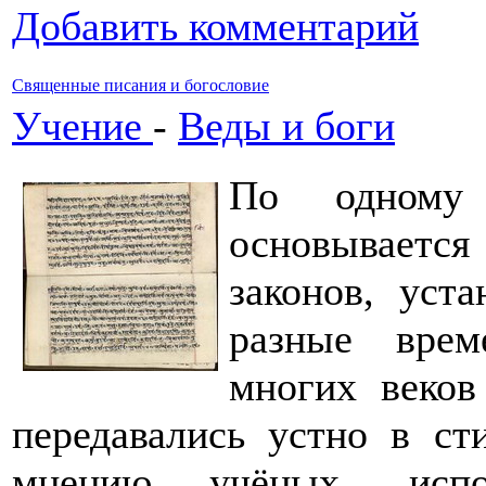
Добавить комментарий
Священные писания и богословие
Учение
-
Веды и боги
По одному 
основываетс
законов, уст
разные врем
многих веков
передавались устно в ст
мнению учёных, испол