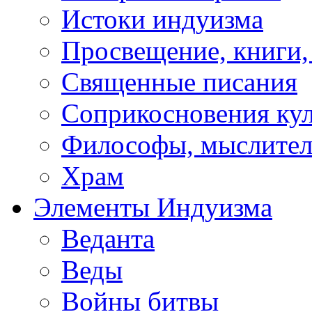
Истоки индуизма
Просвещение, книги,
Священные писания
Соприкосновения ку
Философы, мыслител
Храм
Элементы Индуизма
Веданта
Веды
Войны битвы