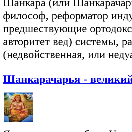
Шанкара (или Шанкарачарь
философ, реформатор инду
предшествующие ортодокс
авторитет вед) системы, р
(недвойственная, или недуа
Шанкарачарья - велики