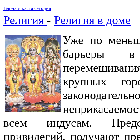
Варна и каста сегодня
Религия
-
Религия в доме
Уже по меньш
барьеры в
перемешиван
крупных го
законодат
неприкасаемо
всем индусам. Предс
привилегий, получают пре