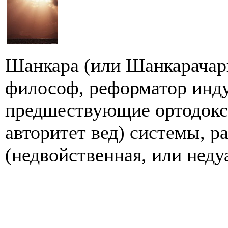
Шанкара (или Шанкарачарь
философ, реформатор инду
предшествующие ортодокс
авторитет вед) системы, р
(недвойственная, или недуа