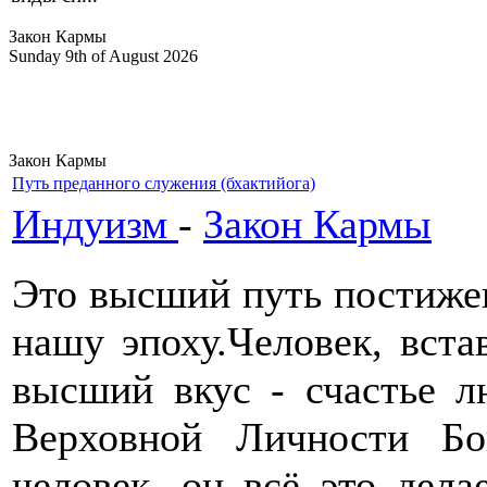
Закон Кармы
Sunday 9th of August 2026
Закон Кармы
Путь преданного служения (бхактийога)
Индуизм
-
Закон Кармы
Это высший путь постиже
нашу эпоху.Человек, вста
высший вкус - счастье л
Верховной Личности Б
человек, он всё это дела