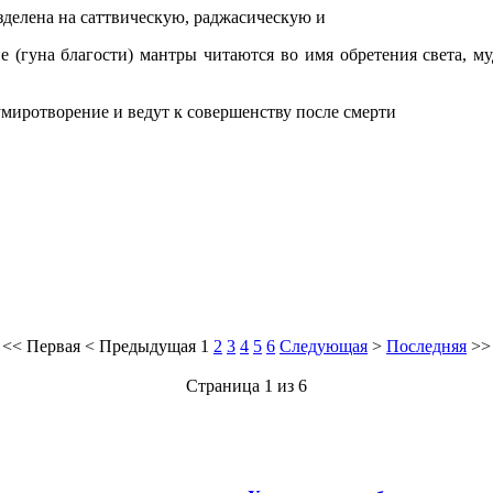
зделена на саттвическую, раджасическую и
е (гуна благости) мантры читаются во имя обретения света, м
миротворение и ведут к совершенству после смерти
<<
Первая
<
Предыдущая
1
2
3
4
5
6
Следующая
>
Последняя
>>
Страница 1 из 6