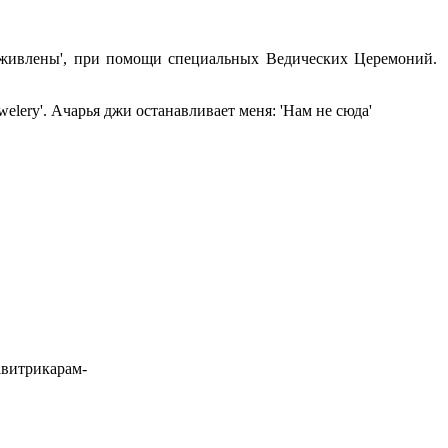
оживлены', при помощи специальных Ведических Церемоний.
lery'. Ачарья джи останавливает меня: 'Нам не сюда'
авитрикарам-