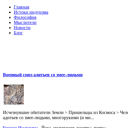
Главная
Истоки индуизма
Философия
Мыслители
Новости
Блог
Военный союз адитьев со змее-людьми
Исчезнувшие обитатели Земли > Пришельцы из Космоса > Чел
адитьев со змее-людьми, многорукими (и мн...
Учение Индуизма
- Йога, медитация, мантры, янтры