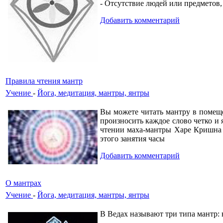
- Отсутствие людей или предметов
Добавить комментарий
Правила чтения мантр
Учение
-
Йога, медитация, мантры, янтры
Вы можете читать мантру в помеще
произносить каждое слово четко и 
чтении маха-мантры Харе Кришна 
этого занятия часы
Добавить комментарий
О мантрах
Учение
-
Йога, медитация, мантры, янтры
В Ведах называют три типа мантр: 