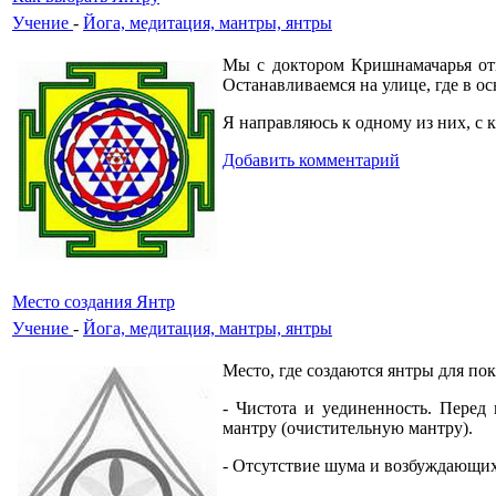
Учение
-
Йога, медитация, мантры, янтры
Мы с доктором Кришнамачарья от
Останавливаемся на улице, где в 
Я направляюсь к одному из них, с 
Добавить комментарий
Место создания Янтр
Учение
-
Йога, медитация, мантры, янтры
Место, где создаются янтры для п
- Чистота и уединенность. Перед 
мантру (очистительную мантру).
- Отсутствие шума и возбуждающих