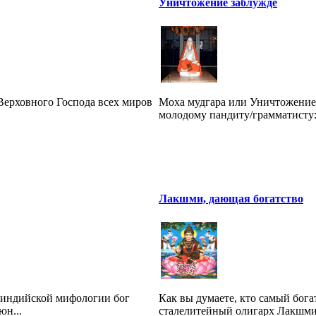
Уничтожение заблужде
 Верховного Господа всех миров
Моха мудгара или Уничтожение
молодому пандиту/грамматисту:)
Лакшми, дающая богатство
неиндийской мифологии бог
Как вы думаете, кто самый бог
юн...
сталелитейный олигарх Лакшми 