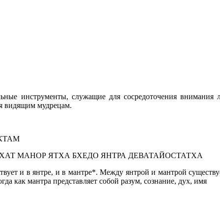
льные инструменты, служащие для сосредоточения внимания 
ся видящим мудрецам.
КТАМ
ХАТ МАНОР ЯТХА БХЕДО ЯНТРА ДЕВАТАЙОСТАТХА
ствует и в янтре, и в мантре*. Между янтрой и мантрой существ
гда как мантра представляет собой разум, сознание, дух, имя