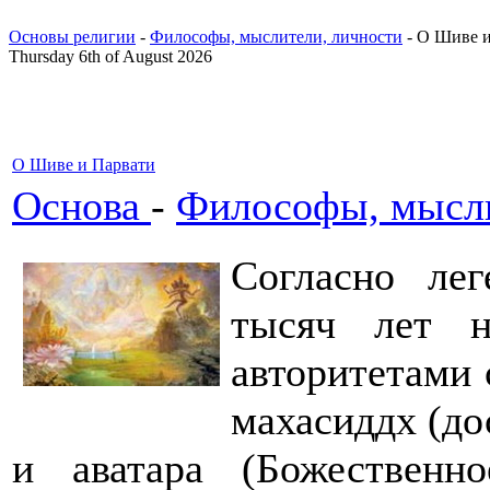
Основы религии
-
Философы, мыслители, личности
- О Шиве и
Thursday 6th of August 2026
О Шиве и Парвати
Основа
-
Философы, мысли
Согласно ле
тысяч лет 
авторитетами 
махасиддх (до
и аватара (Божественн