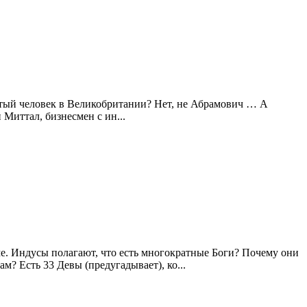
атый человек в Великобритании? Нет, не Абрамович … А
Миттал, бизнесмен с ин...
ме. Индусы полагают, что есть многократные Боги? Почему они
? Есть 33 Девы (предугадывает), ко...