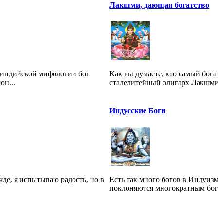
Лакшми, дающая богатство
неиндийской мифологии бог
Как вы думаете, кто самый бог
юн...
сталелитейный олигарх Лакшми 
Индусские Боги
жде, я испытываю радость, но в
Есть так много богов в Индуиз
поклоняются многократным богам