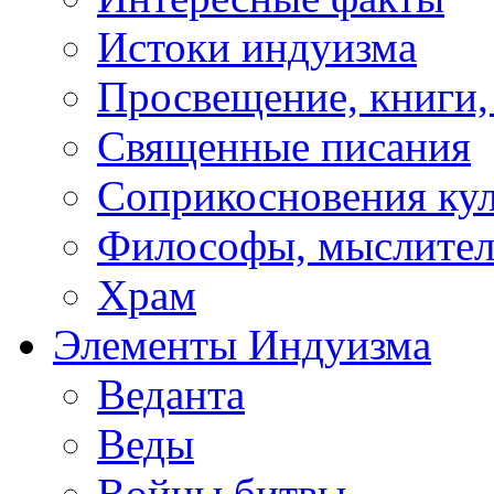
Истоки индуизма
Просвещение, книги,
Священные писания
Соприкосновения ку
Философы, мыслител
Храм
Элементы Индуизма
Веданта
Веды
Войны битвы