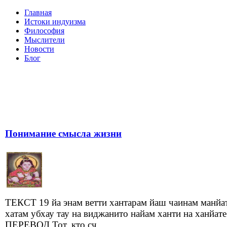
Главная
Истоки индуизма
Философия
Мыслители
Новости
Блог
Понимание смысла жизни
ТЕКСТ 19 йа энам ветти хантарам йаш чаинам манйа
хатам убхау тау на виджанито найам ханти на ханйате
ПЕРЕВОД Тот, кто сч...