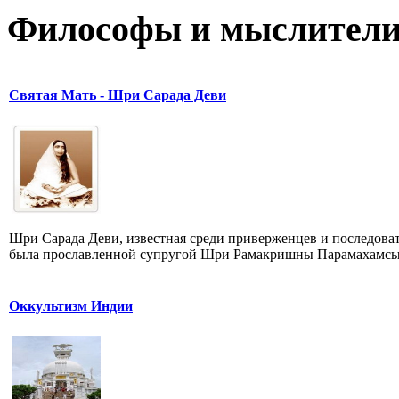
Философы и мыслител
Святая Мать - Шри Сарада Деви
Шри Сарада Деви, известная среди приверженцев и последова
была прославленной супругой Шри Рамакришны Парамахамсы, 
Оккультизм Индии