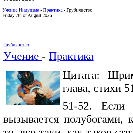
Учение Индуизма
-
Практика
- Грубиянство
Friday 7th of August 2026
Грубиянство
Учение
-
Практика
Цитата: Шрим
глава, стихи 5
51-52. Если
вызывается полубогами, к
то, все-таки, как такое с