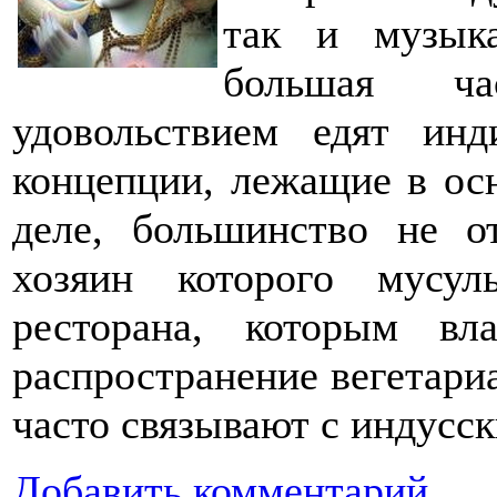
так и музыка
большая ч
удовольствием едят ин
концепции, лежащие в осн
деле, большинство не от
хозяин которого мусул
ресторана, которым в
распространение вегетариа
часто связывают с индусс
Добавить комментарий