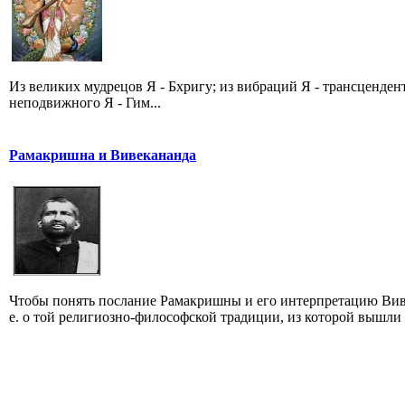
Из великих мудрецов Я - Бхригу; из вибраций Я - трансценде
неподвижного Я - Гим...
Рамакришна и Вивекананда
Чтобы понять послание Рамакришны и его интерпретацию Виве
е. о той религиозно-философской традиции, из которой вышли 