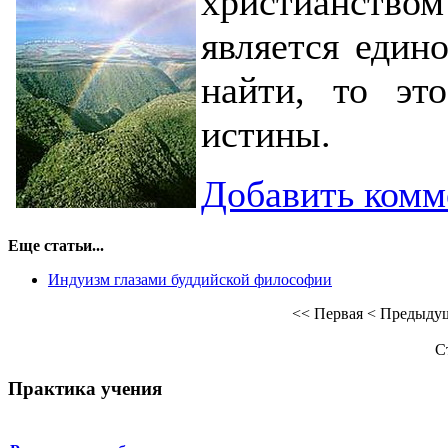
христианством
является едино
найти, то эт
истины.
Добавить комм
Еще статьи...
Индуизм глазами буддийской философии
<<
Первая
<
Предыду
С
Практика учения