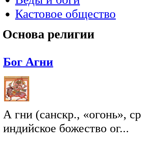
Кастовое общество
Основа религии
Бог Агни
А гни (санскр., «огонь», ср
индийское божество ог...