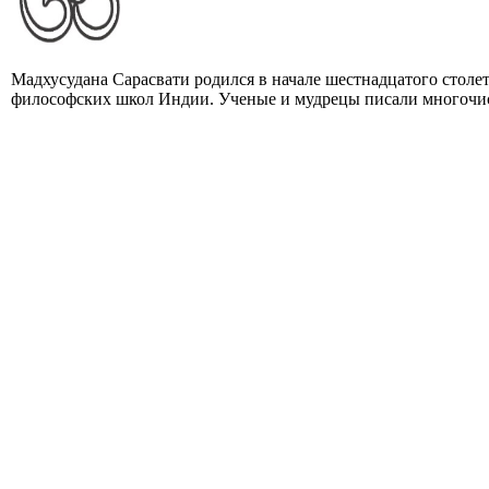
Мадхусудана Сарасвати родился в начале шестнадцатого столе
философских школ Индии. Ученые и мудрецы писали многочис