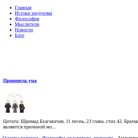
Главная
Истоки индуизма
Философия
Мыслители
Новости
Блог
Проповедь ума
Цитата: Шримад Бхагаватам, 11 песнь, 23 глава, стих 42. Брах
являются причиной мо...
Основы религии
-
Философы, мыслители, личности
- Амакришн