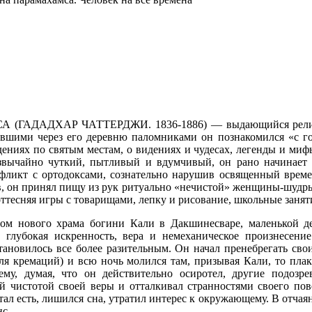
АДХАР ЧАТТЕРДЖИ. 1836-1886) — выдающийся религиозны
вшими через его деревню паломниками он познакомился «с г
дениях по святым местам, о видениях и чудесах, легенды и ми
звычайно чуткий, пытливый и вдумчивый, он рано начинает п
онфликт с ортодоксами, сознательно нарушив освященный вре
в, он принял пищу из рук ритуально «нечистой» женщины-шудры
ттесняя игры с товарищами, лепку и рисование, школьные занят
ом нового храма богини Кали в Дакшинесваре, маленькой д
 глубокая искренность, вера и немеханическое произнесен
ановилось все более разительным. Он начал пренебрегать св
я кремаций) и всю ночь молился там, призывая Кали, то плак
ему, думая, что он действительно осиротел, другие подозр
й чистотой своей веры и отталкивал странностями своего по
л есть, лишился сна, утратил интерес к окружающему. В отчаян
нс.