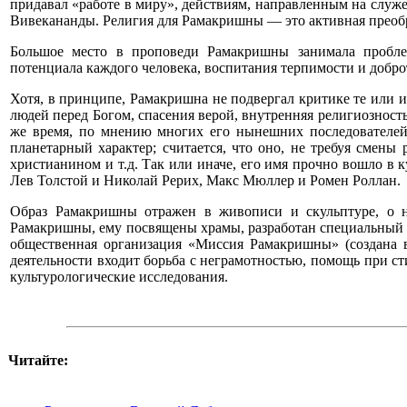
придавал «работе в миру», действиям, направленным на служ
Вивекананды. Религия для Рамакришны — это активная преобра
Большое место в проповеди Рамакришны занимала проблема
потенциала каждого человека, воспитания терпимости и добро
Хотя, в принципе, Рамакришна не подвергал критике те или 
людей перед Богом, спасения верой, внутренняя религиозност
же время, по мнению многих его нынешних последователей
планетарный характер; считается, что оно, не требуя смен
христианином и т.д. Так или иначе, его имя прочно вошло в 
Лев Толстой и Николай Рерих, Макс Мюллер и Ромен Роллан.
Образ Рамакришны отражен в живописи и скульптуре, о н
Рамакришны, ему посвящены храмы, разработан специальный 
общественная организация «Миссия Рамакришны» (создана в 
деятельности входит борьба с неграмотностью, помощь при с
культурологические исследования.
Читайте: