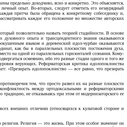
ны предельно доходчиво, ясно и конкретно. Это объясняется,
о личный опыт. Во-вторых, следует отметить его незаурядный
каждая притча была обращена к конкретному собеседнику и,
 рассматривать каждое его положение во множестве авторских
оторый позволительно назвать теорией стадийности. В основе
ях духовного опыта и трансцендентного знания оказываются
рокушенным языком и деревенский идол-чурбан оказываются
инат, как бы в параллельных плоскостях постижения духа,
 место на одной из параллельных горизонталей сознания. Кому-
вергаться осмеянию, ибо это разные стадии одного и того же
 уровня верующих. Реформаторская критика идолопоклонства
ет: «Презирать идолопоклонство — все равно, что презирать
ротиворечия тем, что просто развел их на разные плоскости
в конфликтность между ортодоксальными и реформаторскими
ю традицию, не отказываясь при этом от модернизаторского ее
 всех внешних отличиях (относящихся к культовой стороне и
религия. Религия — это жизнь. При этом особое значение он