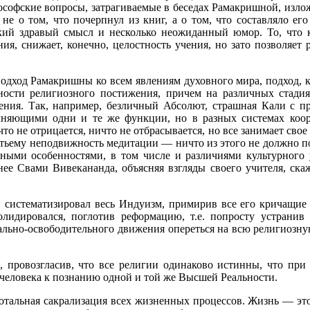
софские вопросы, затрагиваемые в беседах Рамакришной, изложе
не о том, что почерпнул из книг, а о том, что составляло ег
ский здравый смысл и несколько неожиданный юмор. То, что 
ия, снижает, конечно, целостность учения, но зато позволяет
одход Рамакришны ко всем явлениям духовного мира, подход, к
ности религиозного постижения, причем на различных стади
ния. Так, например, безличный Абсолют, страшная Кали с п
яющими одни и те же функции, но в разных системах коорд
 не отрицается, ничто не отбрасывается, но все занимает свое
ьему неподвижность медитации — ничто из этого не должно под
ьными особенностями, в том числе и различиями культурного
е Свами Вивекананда, объясняя взгляды своего учителя, скаж
 систематизировал весь Индуизм, примирив все его кричащие п
солидировался, поглотив реформацию, т.е. попросту устрани
нально-освободительного движения опереться на всю религиозну
 провозгласив, что все религии одинаково истинны, что при
человека к познанию одной и той же Высшей Реальности.
тальная сакрализация всех жизненных процессов. Жизнь — это 