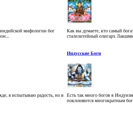
неиндийской мифологии бог
Как вы думаете, кто самый бог
юн...
сталелитейный олигарх Лакшми 
Индусские Боги
жде, я испытываю радость, но в
Есть так много богов в Индуиз
поклоняются многократным богам