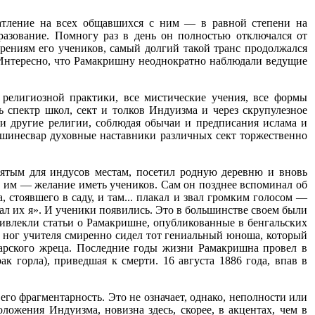
атление на всех общавшихся с ним — в равной степени на
азование. Помногу раз в день он полностью отключался от
ерениям его учеников, самый долгий такой транс продолжался
. Интересно, что Рамакришну неоднократно наблюдали ведущие
 религиозной практики, все мистические учения, все формы
ь спектр школ, сект и толков Индуизма и через скрупулезное
 и другие религии, соблюдая обычаи и предписания ислама и
кшинесвар духовные наставники различных сект торжественно
ятым для индусов местам, посетил родную деревню и вновь
ла им — желание иметь учеников. Сам он позднее вспоминал об
 стоявшего в саду, и там... плакал и звал громким голосом —
дал их я». И ученики появились. Это в большинстве своем были
ивлекли статьи о Рамакришне, опубликованные в бенгальских
 у ног учителя смиренно сидел тот гениальный юноша, который
арского жреца. Последние годы жизни Рамакришна провел в
ак горла), приведшая к смерти. 16 августа 1886 года, впав в
его фрагментарность. Это не означает, однако, неполности или
ложения Индуизма, новизна здесь, скорее, в акцентах, чем в