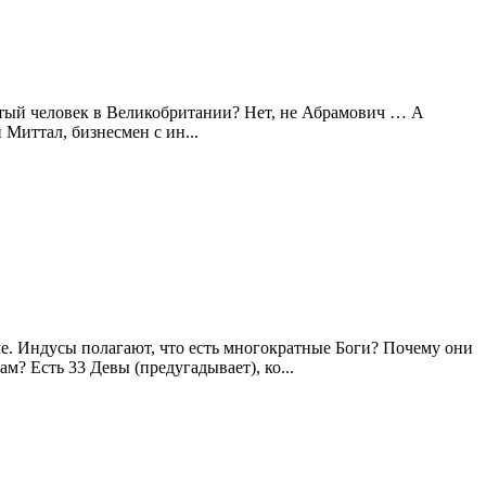
атый человек в Великобритании? Нет, не Абрамович … А
Миттал, бизнесмен с ин...
ме. Индусы полагают, что есть многократные Боги? Почему они
? Есть 33 Девы (предугадывает), ко...