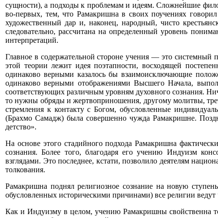
сущности), а подходы к проблемам и идеям. Сложнейшие фило
во-первых, тем, что Рамакришна в своих поучениях говорил 
художественный дар и, наконец, народный, чисто крестьян
следовательно, рассчитана на определенный уровень пониман
интерпретаций.
Главное в содержательной стороне учения — это системный п
этой теории лежит идея поэтапности, восходящей постепен
одинаково верными казалось бы взаимоисключающие положе
одинаково верными отображениями Высшего Начала, выполн
соответствующих различным уровням духовного сознания. Ничто
то нужны обряды и жертвоприношения, другому молитвы, трет
стремления к контакту с Богом, обусловленные индивидуал
(Брахмо Самадж) была совершенно чужда Рамакришне. Поздне
детство».
На основе этого стадийного подхода Рамакришна фактически
сознания. Более того, благодаря его учению Индуизм кон
взглядами. Это последнее, кстати, позволило деятелям нацио
толкования.
Рамакришна поднял религиозное сознание на новую ступень,
обусловленных историческими причинами) все религии ведут 
Как и Индуизму в целом, учению Рамакришны свойственна то