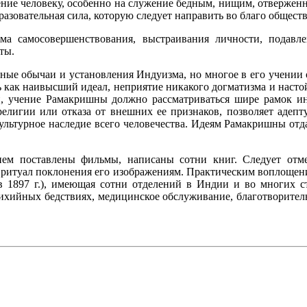
ение человеку, особенно на служение бедным, нищим, отверженн
зовательная сила, которую следует направить во благо обществ
 самосовершенствования, выстраивания личности, подавлени
ты.
иные обычаи и установления Индуизма, но многое в его учении
ь как наивысший идеал, неприятие никакого догматизма и насто
, учение Рамакришны должно рассматриваться шире рамок ин
ы религии или отказа от внешних ее признаков, позволяет аде
культурное наследие всего человечества. Идеям Рамакришны от
ем поставлены фильмы, написаны сотни книг. Следует отме
ритуал поклонения его изображениям. Практическим воплощение
1897 г.), имеющая сотни отделений в Индии и во многих стр
тихийных бедствиях, медицинское обслуживание, благотворитель