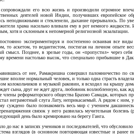
 сопровождали его всю жизнь и производили огромное впеч
твенных деятелей новой Индии, получивших европейское обр
лись неподвижными и стекленели, дыхание прерывалось. По ув
служители храма насильно вливали ему в рот немного жидкости
ым, хотя и склонным к непомерной религиозной экзальтации.
постоянно экспериментируя и постепенно осваивая все виды
м, то аскетом, то ведантистом, постигая на личном опыте вес
 смысл. Позднее, в зрелые годы, он «пропустил» через себя
тому времени настолько высок, что специально прибывшие в Да
равившись от нее, Рамакришна совершил паломничество по св
нешне вполне нормальный человек, и только одна страсть владе
ом колокольчиков и музыкой раковин, я всходил на крышу дома,
е ждет сына, друг не ждет друга, любовник возлюбленную, как ж
ые члены реформаторского общества Брахмо Самадж, которых пр
 стал неграмотный слуга Лату, неприкасаемый. А рядом с ним,
му суждено было познакомить весь мир с учением дакшинесв
ренапряжения связок у него развилась мучительная болезнь (р
 следующий день было кремировано на берегу Ганга.
 до нас в записях учеников и последователей, что обусловило 
стема взглядов (в основном повторяющая известные и ранее по