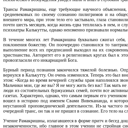
Трансы Рамакришны, еще требующие научного объяснения,
средневековых по своему сознанию пилигримов и на общес
внешнего мира, при этом тело его застывало, глаза станови
почти шесть месяцев, когда жизнь едва теплилась в нем, и 
психиатры Калькутты, однако неизменно признавали нормальн
В течение многих лет Рамакришна буквально сжигал себя, 
поклонения божеству. Он поочередно становился то тантрико
выполнение всех их предписаний выходил на их сокровенный
христианства. Авторитет его в религиозных кругах был к э
провозгласили его инкарнацией Бога.
Бурный период познания закончился тяжелой болезнью. Оп
вернулся в Калькутту. Он очень изменился. Теперь это был в
этом: «Когда во время вечерней службы храм наполнялся звон
Мальчики мои, где же вы? Я не могу жить без вас! Так мать н
люди из состоятельных буржуазных семей, почти все активн
газетах. Характерно, однако, что самым первым его учеником
вошел в историю под именем Свами Вивекананда, и которо
неустанной проповеднической деятельности. Из-за частого пе
очередной транс, он так и не пришел в сознание. Его тело на
Учение Рамакришны, излагавшееся в форме притч и бесед дошло
незаконченности, ибо главное в этом учении не стройная си