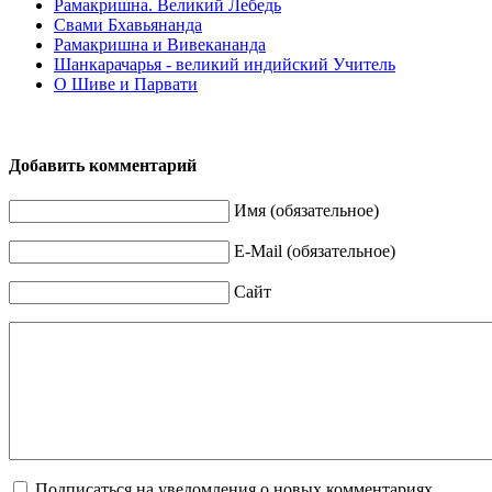
Рамакришна. Великий Лебедь
Свами Бхавьянанда
Рамакришна и Вивекананда
Шанкарачарья - великий индийский Учитель
О Шиве и Парвати
Добавить комментарий
Имя (обязательное)
E-Mail (обязательное)
Сайт
Подписаться на уведомления о новых комментариях