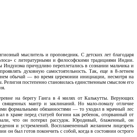
й мыслитель и проповедник. С детских лет благодаря
олоса» с литературными и философскими традициями Индии.
фы Индуизма причудливо переплетались в сознании мальчика и
роявлять духовную самостоятельность. Так, еще в 8-летнем
менем обычай — во время церемонии инициации, несмотря на
. Религия постепенно становилась единственным смыслом его
ия.
еревне на берегу Ганга в 4 милях от Калькутты. Верующих
ие священных мантр и заклинаний. Но мало-помалу отличие
оими формальными обязанностями — то уходил в мрачный лес
ал в храме перед статуей богини как ребенок, оторванный от
евали, что он потерял рассудок. Юродивый, блаженный, он
ведения и устремлений. Воспламененный желанием лицезреть
ии он был готов покончить с собой, когда в состоянии острого