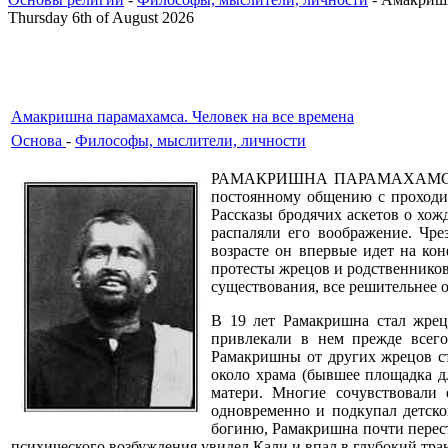
Thursday 6th of August 2026
Амакришна парамахамса. Человек на все времена
Основа
-
Философы, мыслители, личности
РАМАКРИШНА ПАРАМАХАМСА (ГАД
постоянному общению с проходи
Рассказы бродячих аскетов о хож
распаляли его воображение. Чре
возрасте он впервые идет на к
протесты жрецов и родственнико
существования, все решительнее о
В 19 лет Рамакришна стал жрец
привлекали в нем прежде всего
Рамакришны от других жрецов ст
около храма (бывшее площадка дл
матери. Многие сочувствовали 
одновременно и подкупал детско
богиню, Рамакришна почти переста
психического возбуждения увидел Кали и впал в глубокий тра