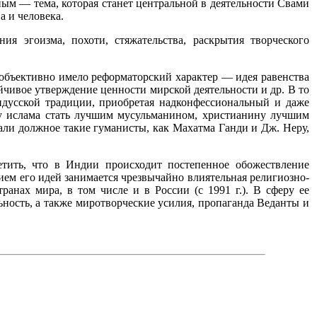
ым — тема, которая станет центральной в деятельности Свами
а и человека.
я эгоизма, похоти, стяжательства, раскрытия творческого
 объективно имело реформаторский характер — идея равенства
йчивое утверждение ценности мирской деятельности и др. В то
дусской традиции, приобретая надконфессиональный и даже
пту ислама стать лучшим мусульманином, христианину лучшим
дали должное такие гуманисты, как Махатма Ганди и Дж. Неру,
тить, что в Индии происходит постепенное обожествление
м его идей занимается чрезвычайно влиятельная религиозно-
анах мира, в том числе и в России (с 1991 г.). В сферу ее
ность, а также миротворческие усилия, пропаганда Веданты и