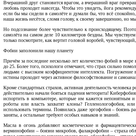
Вчерашний друг становится врагом, а вчерашний враг превраща
любовь проходит навсегда. Чтобы это увидеть, йога рекоменд
если бы мы сидели в самолёте и думали бы, что всё спокойно
наша жизнь несётся, сломя голову, к своему завершению, но мы
Но подсознание более чувствительно к происходящему. Поэт
самолёта на самом деле 10 километров бездны. Мы чувствуем 
только посмотрите, как вертит головой воробей, чувствующий,
Фобии заполонили нашу планету
Причём за последние несколько лет количество фобий в мире в
до 25. Более того, психологи отмечают, что страх сильно помо
людьми с высоким коэффициентом интеллекта. Погружение в
истины проходит через активное философствование и самоана
Кроме стандартных страхов, активная деятельность человека
действительно начали бояться падения метеорита! Киберфобия,
испортить в компьютере, которые им кажется непонятным и
роботы или власть захватят клоны? Гелленологофобия, или
использовать термины. Появилась даже эргофобия – боязнь ра
заняты, а остальные требуют особых навыков и знаний.
Масла в огонь добавляют косметические и фармацевтичес
верминофобии – боязни микробов, фалакрофобии – страха обл