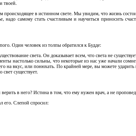
и твоей.
м происходящее в истинном свете. Мы увидим, что жизнь состои
ье, надо самому стать счастливым и научиться приносить счас
пого. Один человек из толпы обратился к Будде:
существование света. Он доказывает всем, что света не существуе
ументы настолько сильны, что некоторые из нас уже начали сомне
го на вкус, или понюхать. По крайней мере, вы можете ударить по
о свет существует.
 верить в него? Истина в том, что ему нужен врач, а не пропове
л его. Слепой спросил: