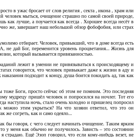
сто в ужас бросает от слов религия , секта , икона , храм или
й человек мыться, очищение страшно по самой своей природе,
ь как лучше, а поучается как всегда . Хорошее всегда несёт в
ечно же, завершает наш небольшой обзор фобофобия, или страх
еумолимо отбирает. Человек, привыкший, что в доме всегда есть
 А, не дай Бог, переменится уровень процветания... Жизнь для
люзии, который вызывается привязанностью.
страданий лежит в умении не привязываться к происходящему и
татах говорится, что человек привыкает даже к жизни в аду и
 наказания подходит к концу, душа боится покидать ад, так как
 тоже Боги, просто сейчас об этом не помним. Это последняя
ому мудрецу пришёл человек и попросился на ночлег. Тот его
огда наступила ночь, стало очень холодно и пришелец попросил
к можно этим укрыться? На что хозяин ответил, что это он
к же согреть, как и само одеяло...
ак бы говоря, с чего следует начинать очищение. Таким ярким
и это у меня как обычно не получилось. Зависть – это состоянии
я страдаю. Ещё Эзоп говорил, что если кому-нибудь везет, не