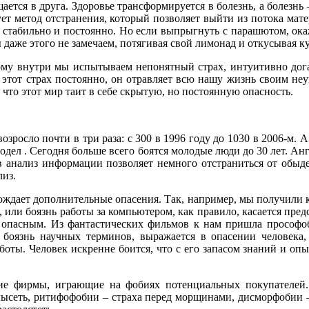
ется в друга. Здоровье трансформируется в болезнь, а болезнь –
ует метод отстранения, который позволяет выйти из потока мате
, стабильно и постоянно. Но если выпрыгнуть с парашютом, окаж
 даже этого не замечаем, потягивая свой лимонад и откусывая к
ому внутри мы испытываем непонятный страх, интуитивно догад
этот страх постоянно, он отравляет всю нашу жизнь своим неу
 что этот мир таит в себе скрытую, но постоянную опасность.
озросло почти в три раза: с 300 в 1996 году до 1030 в 2006-м.
лодел . Сегодня больше всего боятся молодые люди до 30 лет. А
 анализ информации позволяет немного отстраниться от обыде
лиз.
 рождает дополнительные опасения. Так, например, мы получили
 или боязнь работы за компьютером, как правило, касается пре
 опасным. Из фантастических фильмов к нам пришла прософоби
 боязнь научных терминов, выражается в опасении человека, 
боты. Человек искренне боится, что с его запасом знаний и опы
кие фирмы, играющие на фобиях потенциальных покупателей.
ысеть, ритифофобии – страха перед морщинами, дисморфобии – 