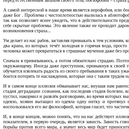
перед естественным запахом своего тела, обезофобии – страха 
А самой интересной в наше время является иерофобия, или бояз
даже Бог . Проблема с чистоплотностью вылилась в аблютофо
так как позволяет яснее увидеть, что в действительности пре
себе скрытые проблемы. Это явление также не проходит даром
возникновения страха...
Ум делает из нас рабов, заставляя привыкать к тем условиям, 
два крана, из которых течёт холодная и горячая вода, просто
человека может превратиться в страшные мучения даже без пр
Сначала я привязываюсь, а потом обязательно страдаю. Поэто
окружающему. Иногда даже преступник, привыкнув к своей тюр
обучается извлекать радость из своего пребывания в таких ужа
боится потерять те наслаждения, которые она с таким трудом н
И в самом конце иллюзия обманывает нас, внушая нам равенс
стадия деградации сознания, как последняя стадия болезни,
пустил, накормил и развлёк разговорами, во время которых вы
одеяло, хозяин вытащил из одеяла одну нитку и протянул 
воспользовался его же философией, которая гласит, что частичка
И, в конце концов, можно понять, что на нас действует иллю
показателем, в первую очередь, является зависть. Зависть гово
борьбы против всего мира, а значит весь мир будет приносит