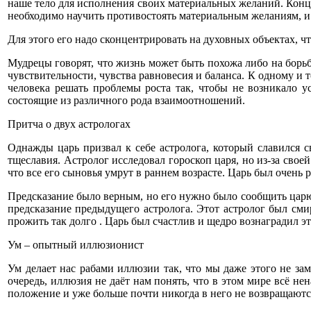
наше тело для исполнения своих материальных желаний. Конце
необходимо научить противостоять материальным желаниям, и 
Для этого его надо сконцентрировать на духовных объектах, что
Мудрецы говорят, что жизнь может быть похожа либо на борьбу
чувствительности, чувства равновесия и баланса. К одному и
человека решать проблемы роста так, чтобы не возникало у
состоящие из различного рода взаимоотношений.
Притча о двух астрологах
Однажды царь призвал к себе астролога, который славился с
тщеславия. Астролог исследовал гороскоп царя, но из-за свое
что все его сыновья умрут в раннем возрасте. Царь был очень 
Предсказание было верным, но его нужно было сообщить царю 
предсказание предыдущего астролога. Этот астролог был сми
прожить так долго . Царь был счастлив и щедро вознаградил эт
Ум – опытный иллюзионист
Ум делает нас рабами иллюзии так, что мы даже этого не зам
очередь, иллюзия не даёт нам понять, что в этом мире всё н
положение и уже больше почти никогда в него не возвращаютс