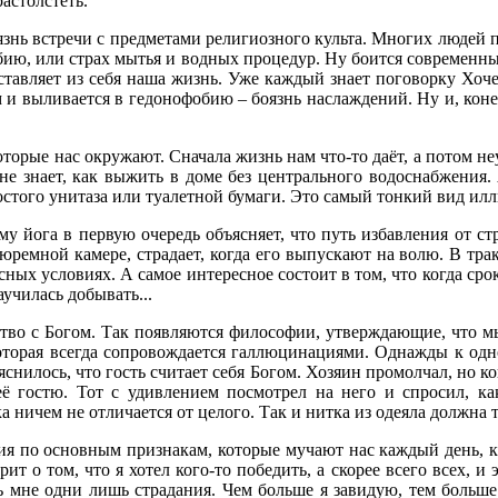
растолстеть.
нь встречи с предметами религиозного культа. Многих людей про
бию, или страх мытья и водных процедур. Ну боится современны
дставляет из себя наша жизнь. Уже каждый знает поговорку Хочеш
 и выливается в гедонофобию – боязнь наслаждений. Ну и, кон
которые нас окружают. Сначала жизнь нам что-то даёт, а потом н
 не знает, как выжить в доме без центрального водоснабжения.
остого унитаза или туалетной бумаги. Это самый тонкий вид ил
му йога в первую очередь объясняет, что путь избавления от 
емной камере, страдает, когда его выпускают на волю. В трак
сных условиях. А самое интересное состоит в том, что когда срок
аучилась добывать...
тво с Богом. Так появляются философии, утверждающие, что мы
 которая всегда сопровождается галлюцинациями. Однажды к одн
яснилось, что гость считает себя Богом. Хозяин промолчал, но к
её гостю. Тот с удивлением посмотрел на него и спросил, ка
 ничем не отличается от целого. Так и нитка из одеяла должна та
зия по основным признакам, которые мучают нас каждый день, к
рит о том, что я хотел кого-то победить, а скорее всего всех, 
ь мне одни лишь страдания. Чем больше я завидую, тем больше 