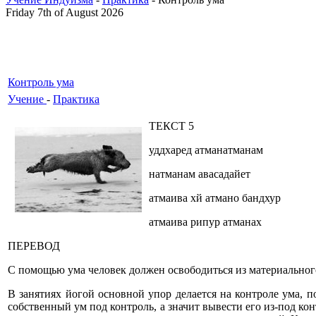
Friday 7th of August 2026
Контроль ума
Учение
-
Практика
ТЕКСТ 5
уддхаред атманатманам
натманам авасадайет
атмаива хй атмано бандхур
атмаива рипур атманах
ПЕРЕВОД
С помощью ума человек должен освободиться из материального
В занятиях йогой основной упор делается на контроле ума, по
собственный ум под контроль, а значит вывести его из-под ко