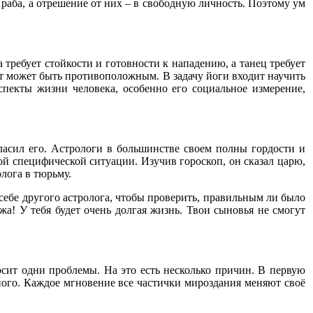
раба, а отрешение от них – в свободную личность. Поэтому ум
 требует стойкости и готовности к нападению, а танец требует
ат может быть противоположным. В задачу йоги входит научить
спекты жизни человека, особенно его социальное измерение,
гласил его. Астрологи в большинстве своем полны гордости и
кой специфической ситуации. Изучив гороскоп, он сказал царю,
олога в тюрьму.
себе другого астролога, чтобы проверить, правильным ли было
а! У тебя будет очень долгая жизнь. Твои сыновья не смогут
носит одни проблемы. На это есть несколько причин. В первую
нного. Каждое мгновение все частички мироздания меняют своё