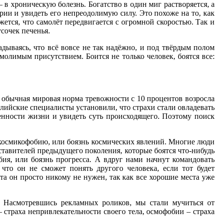
 в хроническую болезнь. Богатство в один миг растворяется, а
рии и увидеть его непреодолимую силу. Это похоже на то, как
ется, что самолёт передвигается с огромной скоростью. Так и
усочек печенья.
ываясь, что всё вовсе не так надёжно, и под твёрдым полом
молимым присутствием. Боится не только человек, боятся все:
 А обычная мировая норма тревожности с 10 процентов возросла
нглийские специалисты установили, что страхи стали овладевать
нности жизни и увидеть суть происходящего. Поэтому поиск
 космикофобию, или боязнь космических явлений. Многие люди
дставителей предыдущего поколения, которые боятся что-нибудь
я, или боязнь прогресса. А вдруг нами начнут командовать
что он не сможет понять другого человека, если тот будет
та он просто никому не нужен, так как все хорошие места уже
 Насмотревшись рекламных роликов, мы стали мучиться от
страха непривлекательности своего тела, осмофобии – страха