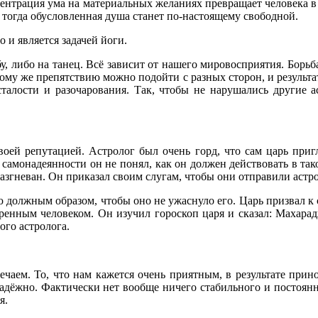
нтрация ума на материальных желаниях превращает человека в 
тогда обусловленная душа станет по-настоящему свободной.
 и является задачей йоги.
, либо на танец. Всё зависит от нашего мировосприятия. Борьба
 тому же препятствию можно подойти с разных сторон, и результ
сталости и разочарования. Так, чтобы не нарушались другие а
воей репутацией. Астролог был очень горд, что сам царь при
й самонадеянности он не понял, как он должен действовать в та
разгневан. Он приказал своим слугам, чтобы они отправили астр
должным образом, чтобы оно не ужаснуло его. Царь призвал к 
ренным человеком. Он изучил гороскоп царя и сказал: Махарадж
ого астролога.
ечаем. То, что нам кажется очень приятным, в результате при
енадёжно. Фактически нет вообще ничего стабильного и постоя
я.