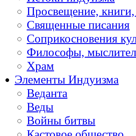
Просвещение, книги,
Священные писания
Соприкосновения ку
Философы, мыслител
Храм
Элементы Индуизма
Веданта
Веды
Войны битвы
Кастовое общество