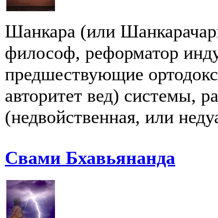
Шанкара (или Шанкарачарь
философ, реформатор инду
предшествующие ортодокс
авторитет вед) системы, р
(недвойственная, или недуа
Свами Бхавьянанда