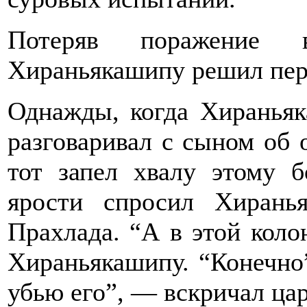
Потеряв поражение 
Хираньякашипу решил пер
Однажды, когда Хираньяк
разговаривал с сыном об
тот запел хвалу этому 
ярости спросил Хирань
Прахлада. “А в этой коло
Хираньякашипу. “Конечно”
убью его”, — вскричал цар