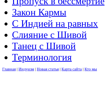
Пропуск в бессмертие
Закон Кармы
С Индией на равных
Слияние с Шивой
Танец с Шивой
Терминология
Главная
|
Индуизм
|
Новая статья
|
Карта сайта
|
Кто мы