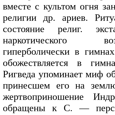
вместе с культом огня за
религии др. ариев. Рит
состояние религ. экс
наркотического во
гиперболически в гимнах
обожествляется в гимн
Ригведа упоминает миф об
принесшем его на земл
жертвоприношение Инд
обращены к С. — персо