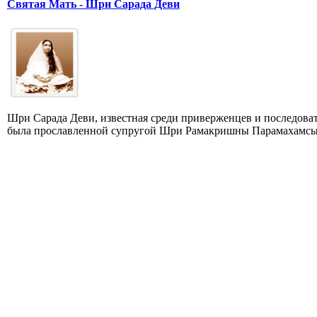
Святая Мать - Шри Сарада Деви
Шри Сарада Деви, известная среди приверженцев и последова
была прославленной супругой Шри Рамакришны Парамахамсы, 