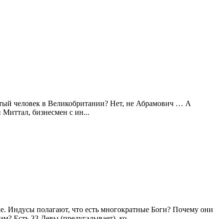
атый человек в Великобритании? Нет, не Абрамович … А
Миттал, бизнесмен с ин...
ме. Индусы полагают, что есть многократные Боги? Почему они
? Есть 33 Девы (предугадывает), ко...