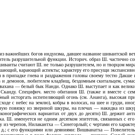
 важнейших богов индуизма, давшее название шиваитской ветв
итель разрушительной функции. Историч. образ Ш. частично со
шиваиты считают Ш. не только разрушителем, но и творцом ми
шающий, карающий аспекты; характеру его присущи экспансивност
л в припадке гнева и раздражения головы своему тестю Дакше 
 и демонов, любителем кладбищ, бездомным скитальцем, сума
го вахана — белый бык Нанди. Однако Ш. выступает и как велик
Сканду. Специфич. место обитания Ш. (также и вместе с сем
бный исторгать испепеляющий огонь (см. Ананга), высокая п
ходе с небес на землю), кобры в волосах, на шее и груди, ино
ную повязку из звериной шкуры, на плечах — накидка из шкур
 иконографических вариантах от двух до десяти) Ш. держит ан
вка. Ш. именуется не одним десятком эпитетов, связанных с е
 из черепов, Нилакантха — Синегорлый; с чертами его характ
д.; с его функциями или деяниями: Вишванатха — Повелитель