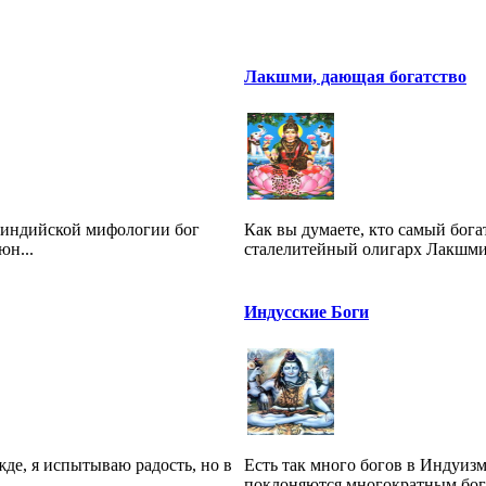
Лакшми, дающая богатство
неиндийской мифологии бог
Как вы думаете, кто самый бог
юн...
сталелитейный олигарх Лакшми 
Индусские Боги
жде, я испытываю радость, но в
Есть так много богов в Индуиз
поклоняются многократным богам