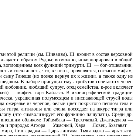
и этой религии (см. Шиваизм). Ш. входит в состав верховной
впадает с образом Рудры; возможно, инкорпорирован в общий
ра, воплощением всех функций тримурти. Ш. — бог-отшельник,
ь и гневливость, что, в частн., проявляется, согласно мифам,
и сыну Ганеше (но позже вернул их к жизни), а также одну из
сшедшим. В наборе присущих ему атрибутов сочетаются череп
ий любовник, любящий супруг, отец семейства, к-рое включает
ьей) — мифич. гора Кайласа. В иконографической традиции
рическа, украшенная полумесяцем и ниспадающей струей воды
гда ожерелье из черепов, белый цвет покрытого пеплом тела и
ы тигра, антилопы или слона, восседает на шкуре тигра или
тилопу (что символизирует его функцию пашупати). Среди др.
го внешним обликом: Трйамбака — Трехглазый, Джата-дхара —
ера и природы: Агхора — Ужасный, Хара — Ловец, Бхагават —
 мира, Лингараджа — Царь лингама, Тьягараджа — арь тьяги,