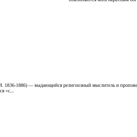
86) — выдающийся религиозный мыслитель и проповедник.
 «с...