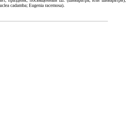
чит, праздник, посвященный Ш. (шиваратра, или шиваратри),
clea cadamba; Eugenia racemosa).