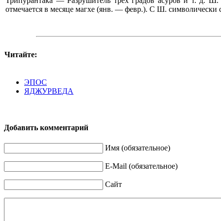
Трипурантака — Разрушитель трех градов асуров и т. д. Ш.
отмечается в месяце магхе (янв. — февр.). С Ш. символически с
Читайте:
ЭПОС
ЯДЖУРВЕДА
Добавить комментарий
Имя (обязательное)
E-Mail (обязательное)
Сайт