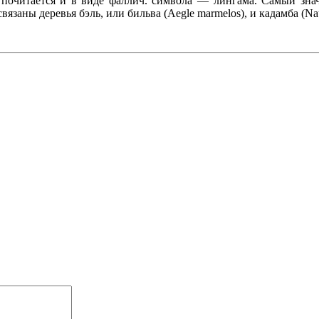
 почитается и в виде фаллич. символа — лингама. Самый зна
вязаны деревья бэль, или бильва (Aegle marmelos), и кадамба (Nau