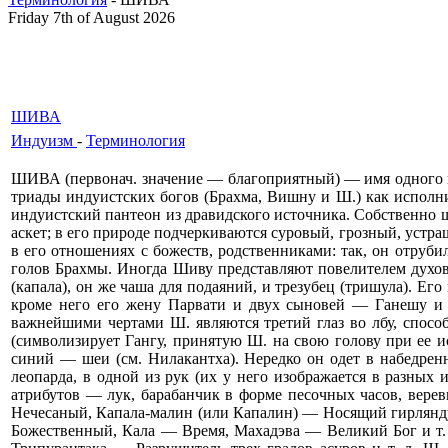
Friday 7th of August 2026
ШИВА
Индуизм
-
Терминология
ШИВА (первонач. значение — благоприятный) — имя одного из
триады индуистских богов (Брахма, Вишну и Ш.) как исполн
индуистский пантеон из дравидского источника. Собственно 
аскет; в его природе подчеркиваются суровый, грозный, устра
в его отношениях с божеств, родственниками: так, он отруби
голов Брахмы. Иногда Шиву представляют повелителем духов
(капала), он же чаша для подаяний, и трезубец (тришула). Е
кроме него его жену Парвати и двух сыновей — Ганешу и 
важнейшими чертами Ш. являются третий глаз во лбу, спосо
(символизирует Гангу, принятую Ш. на свою голову при ее ис
синий — шеи (см. Нилакантха). Нередко он одет в набедрен
леопарда, в одной из рук (их у него изображается в разных
атрибутов — лук, барабанчик в форме песочных часов, вере
Нечесаный, Капала-малин (или Капалин) — Носящий гирлянду
Божественный, Кала — Время, Махадэва — Великий Бог и т. 