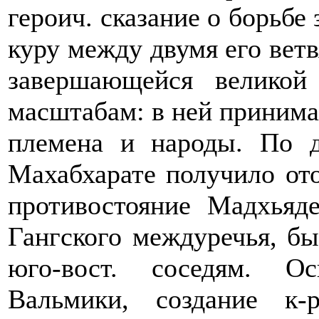
героич. сказание о борьбе 
куру между двумя его вет
завершающейся великой
масштабам: в ней принима
племена и народы. По д
Махабхарате получило ото
противостояние Мадхьяд
Гангского междуречья, бы
юго-вост. соседям. О
Вальмики, создание к-р