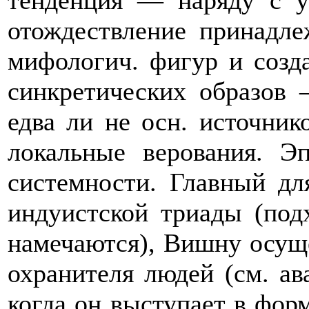
тенденция — наряду с у
отождествление принадл
мифологич. фигур и созд
синкретических образов
едва ли не осн. источни
локальные верования. Э
системности. Главный дл
индуистской триады (под
намечаются), Вишну осущ
охранителя людей (см. ава
когда он выступает в фор