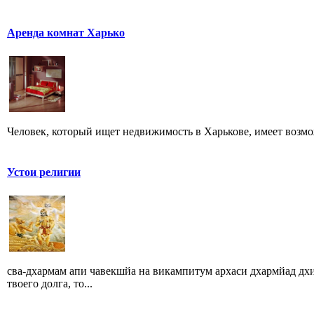
Аренда комнат Харько
Человек, который ищет недвижимость в Харькове, имеет возможн
Устои религии
сва-дхармам апи чавекшйа на викампитум архаси дхармйад дх
твоего долга, то...