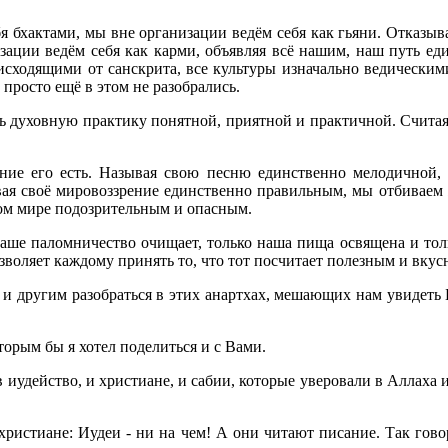
 бхактами, мы вне организации ведём себя как гьяни. Отказывая
ации ведём себя как карми, объявляя всё нашим, наш путь един
оисходящими от санскрита, все культуры изначально ведически
просто ещё в этом не разобрались.
ать духовную практику понятной, приятной и практичной. Счита
ние его есть. Называя свою песню единственно мелодичной,
ывая своё мировоззрение единственно правильным, мы отбиваем
том мире подозрительным и опасным.
аше паломничество очищает, только наша пища освящена и толь
зволяет каждому принять то, что тот посчитает полезным и вкус
другим разобраться в этих анартхах, мешающих нам увидеть Бо
орым бы я хотел поделиться и с Вами.
 в иудейство, и христиане, и сабии, которые уверовали в Аллаха 
 христиане: Иудеи - ни на чем! А они читают писание. Так гово