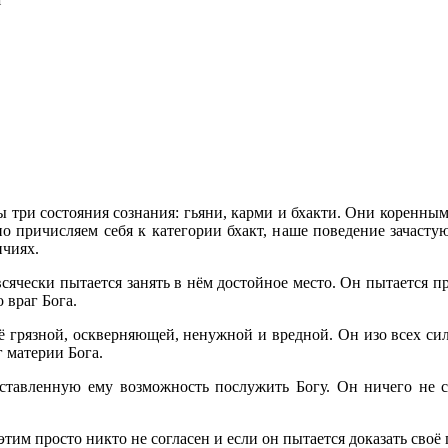
 три состояния сознания: гьяни, карми и бхакти. Они коренны
но причисляем себя к категории бхакт, наше поведение зачаст
ичиях.
всячески пытается занять в нём достойное место. Он пытается п
 враг Бога.
ё грязной, оскверняющей, ненужной и вредной. Он изо всех сил с
г материи Бога.
ставленную ему возможность послужить Богу. Он ничего не с
 этим просто никто не согласен и если он пытается доказать своё