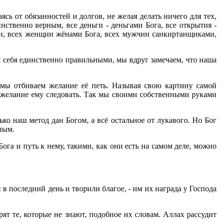
сь от обязанностей и долгов, не желая делать ничего для тех,
ственно верным, все деньги - деньгами Бога, все открытия -
ми, всех женщин жёнами Бога, всех мужчин санкиртанщиками,
я себя единственно правильными, мы вдруг замечаем, что наша
 мы отбиваем желание её петь. Называя свою картину самой
 желание ему следовать. Так мы своими собственными руками
ко наш метод дан Богом, а всё остальное от лукавого. Но Бог
ным.
га и путь к нему, такими, как они есть на самом деле, можно
и в последний день и творили благое, - им их награда у Господа
рят те, которые не знают, подобное их словам. Аллах рассудит