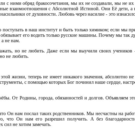
ли с ними обряд бракосочетания, мы их не создавали, мы не их
нные взаимоотношения с Абсолютной Истиной. Они Её дети, а н
мы насильники от духовности. Любовь через насилие - это изнаси
о поступать в наш институт и быть только химиком; если мы при
 обязывает его водить только русские машины. Почему мы так д
 а не нам.
важать, но не любить. Даже если мы выучили своих учеников -
 но не любить.
 в этой жизни, теперь не имеет никакого значения, абсолютно н
нструменты, с помощью которых Бог починил наше сердце, настр
чёбы. От Родины, города, обязанностей и долгов. Объявляем э
 что Он нам послал таких родственников. Мы несчастны на работ
то, что Он нам его разрешил получить. А без благодарност
х сил не хотим замечать.