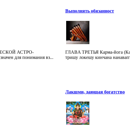
Выполнять обязанност
ЕСКОЙ АСТРО-
ГЛAВA ТРЕТЬЯ Карма-йога (Как
ачен для понимания вз...
тришу локешу кинчана нанавапта
Лакшми, дающая богатство