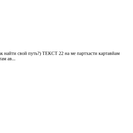
 найти свой путь?) ТЕКСТ 22 на ме партхасти картавйам
м ав...