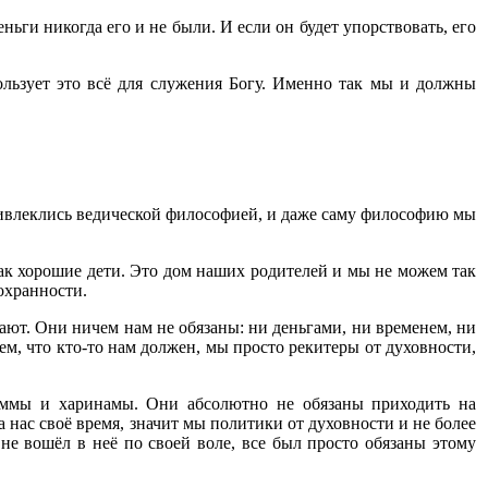
ньги никогда его и не были. И если он будет упорствовать, его
ользует это всё для служения Богу. Именно так мы и должны
ривлеклись ведической философией, и даже саму философию мы
как хорошие дети. Это дом наших родителей и мы не можем так
сохранности.
ают. Они ничем нам не обязаны: ни деньгами, ни временем, ни
ем, что кто-то нам должен, мы просто рекитеры от духовности,
аммы и харинамы. Они абсолютно не обязаны приходить на
 нас своё время, значит мы политики от духовности и не более
 не вошёл в неё по своей воле, все был просто обязаны этому