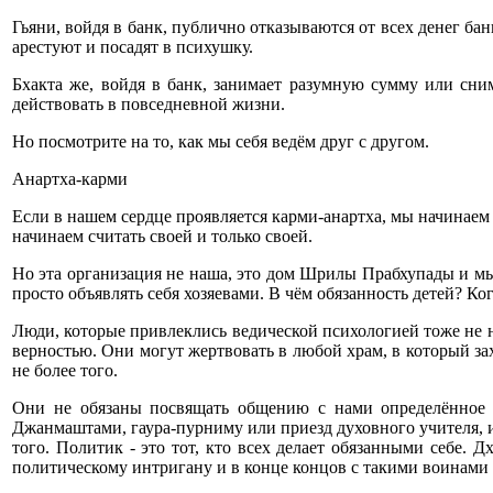
Гьяни, войдя в банк, публично отказываются от всех денег бан
арестуют и посадят в психушку.
Бхакта же, войдя в банк, занимает разумную сумму или сни
действовать в повседневной жизни.
Но посмотрите на то, как мы себя ведём друг с другом.
Анартха-карми
Если в нашем сердце проявляется карми-анартха, мы начинае
начинаем считать своей и только своей.
Но эта организация не наша, это дом Шрилы Прабхупады и мы 
просто объявлять себя хозяевами. В чём обязанность детей? Ко
Люди, которые привлеклись ведической психологией тоже не н
верностью. Они могут жертвовать в любой храм, в который зах
не более того.
Они не обязаны посвящать общению с нами определённое 
Джанмаштами, гаура-пурниму или приезд духовного учителя, и 
того. Политик - это тот, кто всех делает обязанными себе. 
политическому интригану и в конце концов с такими воинами 