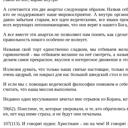
А сочетаются эти две анартхи следующим образом. Назвав себя
кто не поддерживает наше мировосприятие. А внутри организ
давно забытым старым, все идеи ведическими, все языки пр
всех верующих непонимающими, что они верят в нашего Бога, 
А все вместе эти анартхи не позволяют нам понять, как сдел
правильность никого особенно не волнует.
Называя свой торт единственно сладким, мы отбиваем жела
гармоничной - мы отбиваем желание на неё смотреть, а наз
делаем самое прекрасное, вкусное и интересное движение в э
Иллюзия думать, что только наши святые настоящие, только н
очень щедрый, он накрыл для нас большой шведский стол и по
И если мы с помощью ведической философии поможем и себе и 
считать, что наша миссия выполнена.
Недавно один мусульманин зачитал мне отрывок из Корана, кот
59(62). Поистине, те, которые уверовали, и те, кто обратились
их, нет над ними страха, и не будут они печальны.
107(113). И говорят иудеи: Христиане - ни на чем! И говорят