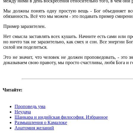
между ними в день воскресения относительно того, в чем они 
Мы должны понять одну простую вещь - Бог объединяет все
обязанность. Всё что мы можем - это подавать пример смирения.
Пример заразителен.
Нет смысла заставлять всех кушать. Начните есть сами или пр
но ничто так не заразительно, как смех и сон. Все энергии 
силой им поделиться.
Это не значит, что человек не должен проповедовать, - это з
доказываем свою правоту, мы просто счастливы, любя Бога и г
Читайте:
Проповедь ума
Неудача
Шанкара и индийская философия. Избранное
Размышления о Камалоке
Анатомия желаний