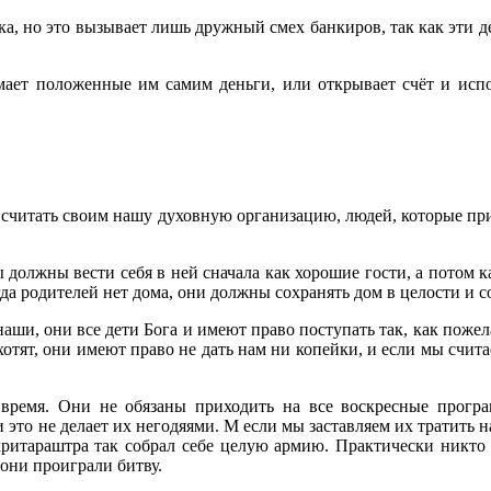
ка, но это вызывает лишь дружный смех банкиров, так как эти де
мает положенные им самим деньги, или открывает счёт и исп
м считать своим нашу духовную организацию, людей, которые п
должны вести себя в ней сначала как хорошие гости, а потом 
гда родителей нет дома, они должны сохранять дом в целости и 
аши, они все дети Бога и имеют право поступать так, как пожел
отят, они имеют право не дать нам ни копейки, и если мы счита
время. Они не обязаны приходить на все воскресные прогр
это не делает их негодяями. М если мы заставляем их тратить на
Дхритараштра так собрал себе целую армию. Практически никто
они проиграли битву.