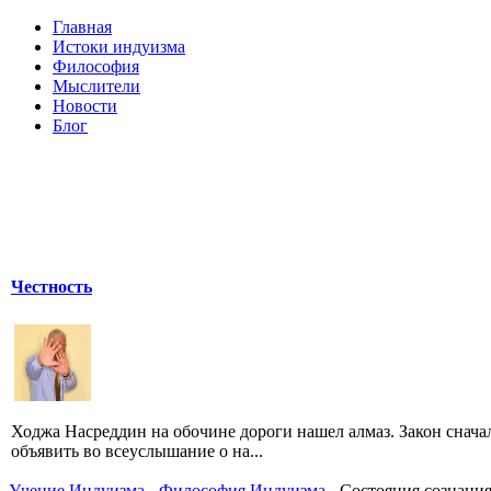
Главная
Истоки индуизма
Философия
Мыслители
Новости
Блог
Честность
Ходжа Насреддин на обочине дороги нашел алмаз. Закон снач
объявить во всеуслышание о на...
Учение Индуизма
-
Философия Индуизма
- Состояния сознани