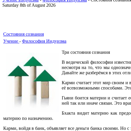
Saturday 8th of August 2026
Состояния сознания
Учение
-
Философия Индуизма
Три состояния сознания
В ведической философии известны
несмотря на то, что мы однознач
Давайте же разберёмся в этих отл
Карми считает этот мир своим и 
её всевозможными способами. Это
Гьяни боится материи и считает е
ней так или иначе связан. Это вра
Бхакта видит материю как предо
материю по назначению.
Карми, войдя в банк, объявляет все деньги банка своими. Но с