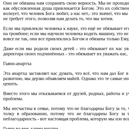
Они не обязаны нам сохранять свою верность. Мы не проходи
как обусловленная душа привлекается Богом. Это их собстве
волнует, что человек Бога любит, а нас нет,- это значит, что 
не требует этого, позволяя нам делать то, что мы хотим.
Если мы привлекли человека к науке, это ещё не обязывает ег
на тромбоне; если мы научили человека водить машину, это не
вовсе не так, они все привлеклись Богом и обязаны только Ему,
Даже если мы родили своих детей - это обязывает их нас у
директора своих подчинённых - это обязывает их уважать нас,
Гьяни-анартха
Эта анартха заставляет нас думать, что всё, что нам дал Бог
развитию, мы дерзко объявляем майей. Однако это те самые и
ценить.
Вместо этого мы отказываемся от друзей, родных, работы и у
проблема.
Мы несчастны в семье, потому что не благодарны Богу за то,
толку в образовании, потому что не благодарны Богу за 
неблагодарность - вот настоящая проблема, которую мы изо все
Гьяни во вне, карми внутри