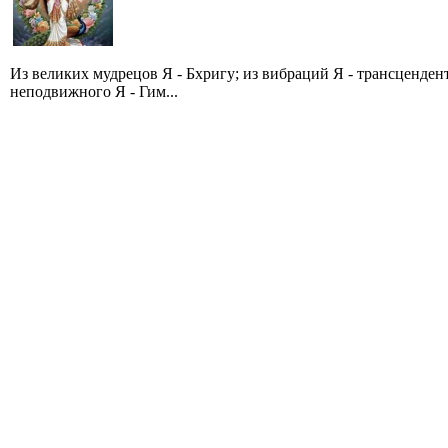
Из великих мудрецов Я - Бхригу; из вибраций Я - трансценде
неподвижного Я - Гим...