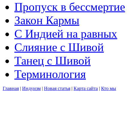
Пропуск в бессмертие
Закон Кармы
С Индией на равных
Слияние с Шивой
Танец с Шивой
Терминология
Главная
|
Индуизм
|
Новая статья
|
Карта сайта
|
Кто мы