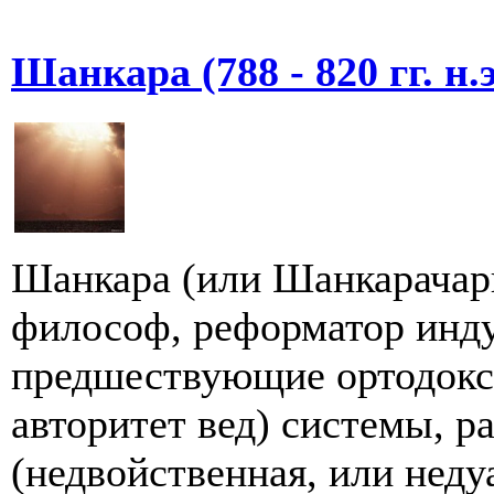
Шанкара (788 - 820 гг. н.э
Шанкара (или Шанкарачарь
философ, реформатор инду
предшествующие ортодокс
авторитет вед) системы, р
(недвойственная, или недуа