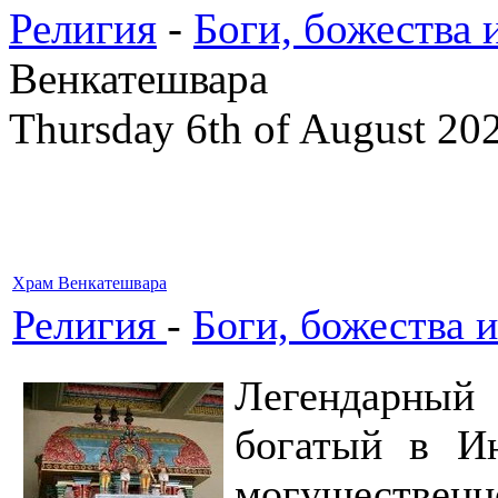
Религия
-
Боги, божества 
Венкатешвара
Thursday 6th of August 20
Храм Венкатешвара
Религия
-
Боги, божества и
Легендарны
богатый в И
могуществе