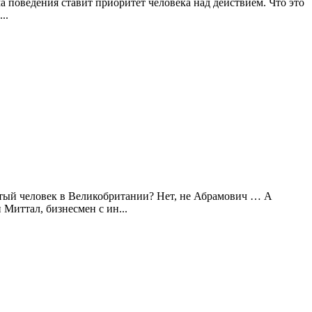
 поведения ставит приоритет человека над действием. Что это
..
атый человек в Великобритании? Нет, не Абрамович … А
Миттал, бизнесмен с ин...