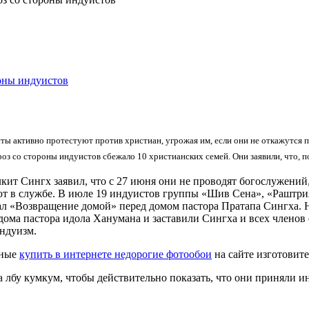
роны индуистов
ы активно протестуют против христиан, угрожая им, если они не откажутся пр
роз со стороны индуистов сбежало 10 христианских семей. Они заявили, что, 
ит Сингх заявил, что с 27 июня они не проводят богослужений
ют в службе. В июле 19 индуистов группы «Шив Сена», «Раштри
л «Возвращение домой» перед домом пастора Пратапа Сингха. На
дома пастора идола Ханумана и заставили Сингха и всех членов 
ндуизм.
нные
купить в интернете недорогие фотообои
на сайте изготовит
на лбу кумкум, чтобы действительно показать, что они приняли и