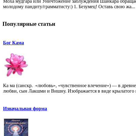
Моха мудгара или Уничтожение заблуждения Шанкара обращае
молодому пандиту/грамматисту:) 1. Безумец! Оставь свою жа...
Популярные статьи
Бог Кама
Ка ма (санскр. «любовь», «чувственное влечение») — в древ
любви, сын Лакшми и Вишну. Изображается в виде крылатого 
Изначальная форма