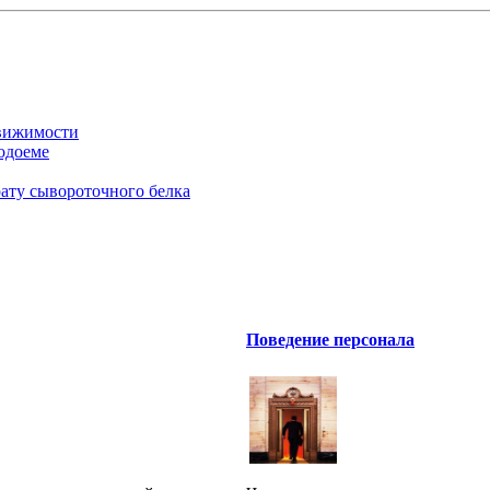
движимости
одоеме
рату сывороточного белка
Поведение персонала