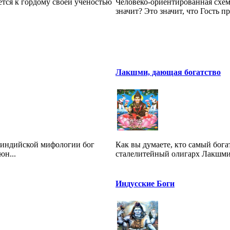
тся к гордому своей ученостью
Человеко-ориентированная схема
значит? Это значит, что Гость пр.
Лакшми, дающая богатство
неиндийской мифологии бог
Как вы думаете, кто самый бог
юн...
сталелитейный олигарх Лакшми 
Индусские Боги