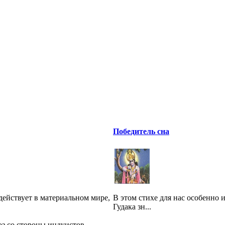
Победитель сна
действует в материальном мире,
В этом стихе для нас особенно
Гудака зн...
оз со стороны индуистов