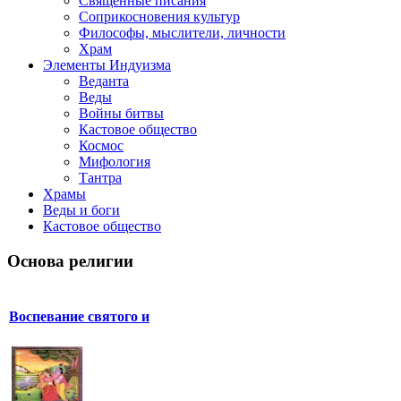
Священные писания
Соприкосновения культур
Философы, мыслители, личности
Храм
Элементы Индуизма
Веданта
Веды
Войны битвы
Кастовое общество
Космос
Мифология
Тантра
Храмы
Веды и боги
Кастовое общество
Основа религии
Воспевание святого и