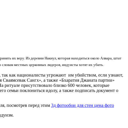
инять их веру. Из деревни Накнул, которая находиться около Алвара, штат
по словам местных церковных лидеров, индуисты хотят их убить.
, так как националисты угрожают им убийством, если узнают,
я Сваямсевак Сангх», а также «Бхаратия Джаната партии»
 ритуале присутствовало близко 600 человек, которые
его семьи поклониться идолу, а также подписать документ о
еля, посмотрев перед этим
3д фотообои для стен цена фото
ндуизм.