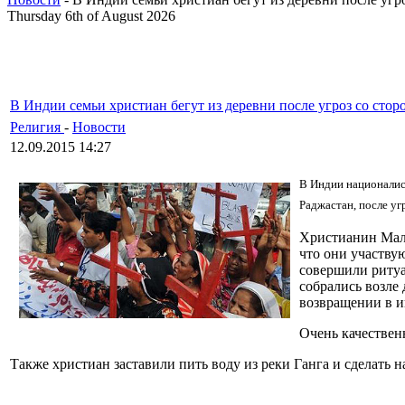
Thursday 6th of August 2026
В Индии семьи христиан бегут из деревни после угроз со сто
Религия
-
Новости
12.09.2015 14:27
В Индии националист
Раджастан, после уг
Христианин Малк
что они участву
совершили ритуа
собрались возле 
возвращении в и
Очень качестве
Также христиан заставили пить воду из реки Ганга и сделать 