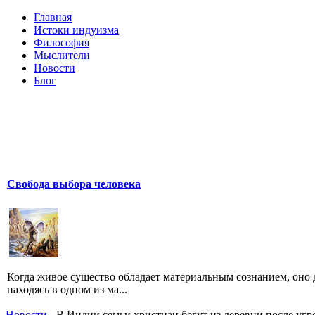
Главная
Истоки индуизма
Философия
Мыслители
Новости
Блог
Свобода выбора человека
Когда живое существо обладает материальным сознанием, оно 
находясь в одном из ма...
Новости
- В Индии семьи христиан бегут из деревни после угр