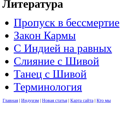
Литература
Пропуск в бессмертие
Закон Кармы
С Индией на равных
Слияние с Шивой
Танец с Шивой
Терминология
Главная
|
Индуизм
|
Новая статья
|
Карта сайта
|
Кто мы