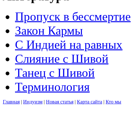
Пропуск в бессмертие
Закон Кармы
С Индией на равных
Слияние с Шивой
Танец с Шивой
Терминология
Главная
|
Индуизм
|
Новая статья
|
Карта сайта
|
Кто мы