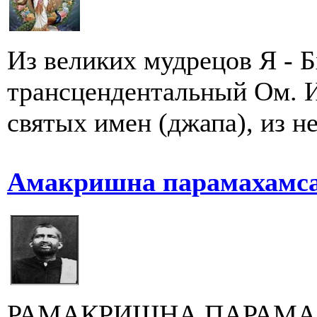
Из великих мудрецов Я - Б
трансцендентальный Ом. 
святых имен (джапа), из н
Амакришна парамахамса.
РАМАКРИШНА ПАРАМА