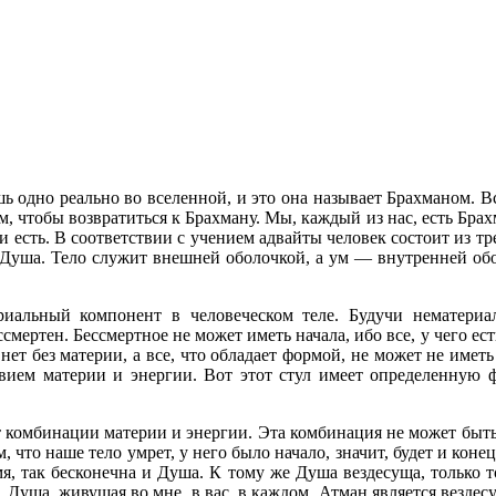
ь одно реально во вселенной, и это она называет Брахманом. Вс
м, чтобы возвратиться к Брахману. Мы, каждый из нас, есть Бра
и есть. В соответствии с учением адвайты человек состоит из тр
, Душа. Тело служит внешней оболочкой, а ум — внутренней об
альный компонент в человеческом теле. Будучи нематериал
ссмертен. Бессмертное не может иметь начала, ибо все, у чего ест
т без материи, а все, что обладает формой, не может не иметь 
вием материи и энергии. Вот этот стул имеет определенную 
т комбинации материи и энергии. Эта комбинация не может быть
 что наше тело умрет, у него было начало, значит, будет и коне
мя, так бесконечна и Душа. К тому же Душа вездесуща, только т
Душа, живущая во мне, в вас, в каждом, Атман является вездесущ