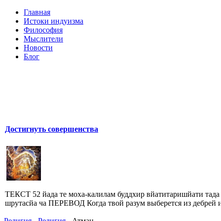
Главная
Истоки индуизма
Философия
Мыслители
Новости
Блог
Достигнуть совершенства
ТЕКСТ 52 йада те моха-калилам буддхир вйатитаришйати тада
шрутасйа ча ПЕРЕВОД Когда твой разум выберется из дебрей и
Религия
-
Религия
- Атман