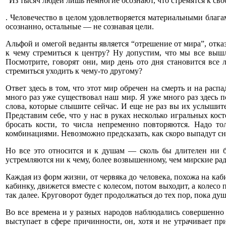
“Из тысяч людей лишь немногие осознают, что стремятся к сво
. Человечество в целом удовлетворяется материальными блага
осознанно, остальные — не сознавая цели.
Альфой и омегой веданты является “отрешение от мира”, отказ
к чему стремиться к центру? Ну допустим, что мы все вышли
Посмотрите, говорят они, мир день ото дня становится все
стремиться уходить к чему-то другому?
Ответ здесь в том, что этот мир обречен на смерть и на рас
много раз уже существовал наш мир. Я уже много раз здесь п
слова, которые слышите сейчас. И еще не раз вы их услышит
Представим себе, что у нас в руках несколько игральных кост
бросать кости, то числа непременно повторяются. Надо т
комбинациями. Невозможно предсказать, как скоро выпадут с
Но все это относится и к душам — сколь бы длителен ни 
устремляются ни к чему, более возвышенному, чем мирские рад
Каждая из форм жизни, от червяка до человека, похожа на каб
кабинку, движется вместе с колесом, потом выходит, а колесо 
так далее. Круговорот будет продолжаться до тех пор, пока душ
Во все времена и у разных народов наблюдались совершенно 
выступает в сфере причинности, он, хотя и не утрачивает п