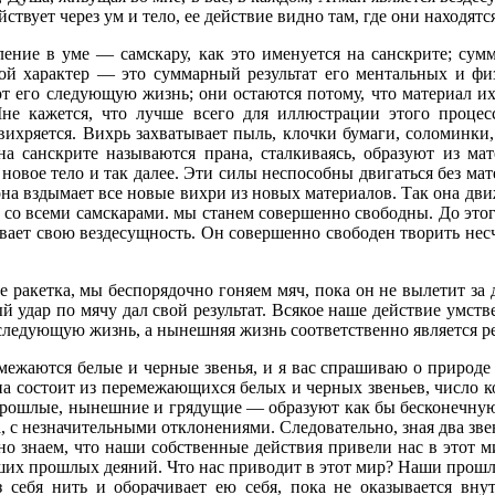
твует через ум и тело, ее действие видно там, где они находятся
ение в уме — самскару, как это именуется на санскрите; сум
ой характер — это суммарный результат его ментальных и физ
т его следующую жизнь; они остаются потому, что материал их
 Мне кажется, что лучше всего для иллюстрации этого процес
вихряется. Вихрь захватывает пыль, клочки бумаги, соломинки, 
на санскрите называются прана, сталкиваясь, образуют из ма
новое тело и так далее. Эти силы неспособны двигаться без мат
 она вздымает все новые вихри из новых материалов. Так она движ
е со всеми самскарами. мы станем совершенно свободны. До это
вает свою вездесущность. Он совершенно свободен творить несч
уке ракетка, мы беспорядочно гоняем мяч, пока он не вылетит за
ый удар по мячу дал свой результат. Всякое наше действие умст
следующую жизнь, а нынешняя жизнь соответственно является р
межаются белые и черные звенья, и я вас спрашиваю о природе э
она состоит из перемежающихся белых и черных звеньев, число к
рошлые, нынешние и грядущие — образуют как бы бесконечную це
ва, с незначительными отклонениями. Следовательно, зная два звен
о знаем, что наши собственные действия привели нас в этот м
ших прошлых деяний. Что нас приводит в этот мир? Наши прошлы
себя нить и оборачивает ею себя, пока не оказывается вну