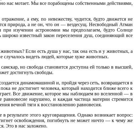
оно нас мотает. Мы все порабощены собственными действиями,
отражение, а ему, по невежеству, чудится, будто движется не
ется природа, а не он, что он — вездесущ. Несвободный Атман
ия при изучении астрономии мы предполагаем, будто Солнце
сть широко известный закон переселения душ, соединяющий все
ивотных? Если есть душа у нас, так она есть и у животных, а
Мне случалось видеть людей, которые хуже животных.
самскар, но свобода становится доступна ей только в высшей,
ожет достигнуть свободы.
оздается динамомашиной и, пройдя через сеть, возвращается в
пока не достигнет человека, который находится ближе всего к
грает. Все движение, которое мы наблюдаем во вселенной — в
е равновесие нарушено, и каждая частица материи стремится
ения вечной тяги к восстановлению равновесия.
 в результате этого круговращения. Однако возникает вопрос:
стигнет освобождения, погибнуть не может ничто — к чему же
я. Это в нас заложено.