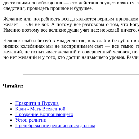
достигшими освобождения — его действия осуществляются, т
следствия, провидеть прошлое и будущее.
Желание или потребность всегда являются верным признаком
желает — Он не Бог. А потому все разговоры о том, что Бог
Именно поэтому все великие души учат нас: не желай ничего,
Человек слаб и беззуб в младенчестве, как слаб и беззуб он в
низких колебаниях мы не воспринимаем свет — все темно, п
желаний, не испытывает желаний и совершенный человек, но 
но нет желаний и у того, кто достиг наивысшего уровня. Разл
Читайте:
Пракрити и Пуруша
Кали - Мать Вселенной
Прозрение Вопрошающего
Устои религии
Пренебрежение религиозным долгом