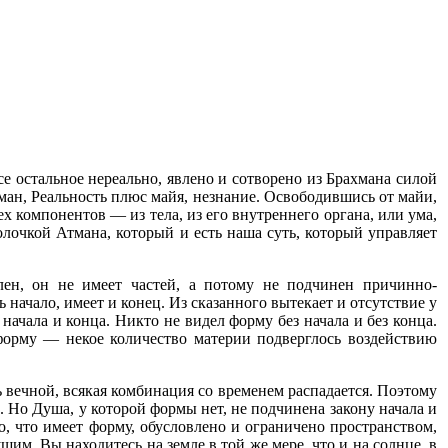
е остальное нереально, явлено и сотворено из Брахмана силой
хман, Реальность плюс майя, незнание. Освободившись от майи,
ех компонентов — из тела, из его внутреннего органа, или ума,
олочкой Атмана, который и есть наша суть, который управляет
ен, он не имеет частей, а потому не подчинен причинно-
ь начало, имеет и конец. Из сказанного вытекает и отсутствие у
начала и конца. Никто не видел форму без начала и без конца.
форму — некое количество материи подверглось воздействию
 вечной, всякая комбинация со временем распадается. Поэтому
ц. Но Душа, у которой формы нет, не подчинена закону начала и
о, что имеет форму, обусловлено и ограничено пространством,
им. Вы находитесь на земле в той же мере, что и на солнце, в