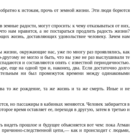
 обратно к истокам, прочь от земной жизни. Эти люди борются
 земные радости, могут спросить: к чему отказываться от них,
что нам нравится, а не постараться продлить радость жизни?
ющих жизнь, доставляющих удовольствие человеку. Зачем нам
мы жизни, окружающие нас, уже по многу раз проявлялись, как
о-другому не могло и быть, что вы уже не раз выслушивали те
спадаются и составляются опять с известной периодичностью.
ыре, еще на одной три и, наконец, два. Если достаточно долго
 длительным ни был промежуток времени между одинаковыми
а то же рождение, та же жизнь и та же смерть. Иные и не
ется, но пассажиры в кабинках меняются. Человек забирается в
торое время оставляет ее, переходя в другую, затем в третью и
ь видеть прошлое и будущее объясняется вот чем: пока Атман
из причинно-следственной цепи,— как и происходит с людьми,