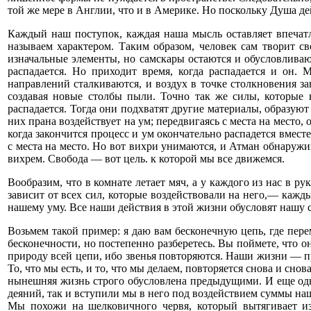
той же мере в Англии, что и в Америке. Но поскольку Душа дейс
Каждый наш поступок, каждая наша мысль оставляет впечатл
называем характером. Таким образом, человек сам творит св
изначальные элементы, но самскары остаются и обусловливаю
распадается. Но приходит время, когда распадается и он.
направлений сталкиваются, и воздух в точке столкновения за
создавая новые столбы пыли. Точно так же силы, которые 
распадается. Тогда они подхватят другие материалы, образуют 
них прана воздействует на ум; передвигаясь с места на место,
когда закончится процесс и ум окончательно распадется вмест
с места на место. Но вот вихри унимаются, и Атман обнаружи
вихрем. Свобода — вот цель. к которой мы все движемся.
Вообразим, что в комнате летает мяч, а у каждого из нас в р
зависит от всех сил, которые воздействовали на него,— кажд
нашему уму. Все наши действия в этой жизни обусловят нашу 
Возьмем такой пример: я даю вам бесконечную цепь, где пере
бесконечности, но постепенно разберетесь. Вы поймете, что 
природу всей цепи, ибо звенья повторяются. Наши жизни — п
То, что мы есть, и то, что мы делаем, повторяется снова и сно
нынешняя жизнь строго обусловлена предыдущими. И еще одн
деяний, так и вступили мы в него под воздействием суммы на
Мы похожи на шелковичного червя, который вытягивает из 