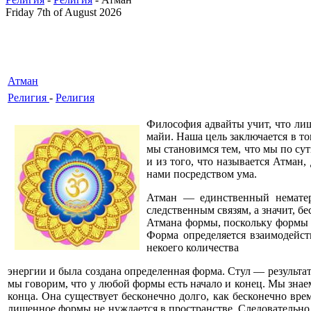
Friday 7th of August 2026
Атман
Религия
-
Религия
Философия адвайты учит, что лиш
майи. Наша цель заключается в то
мы становимся тем, что мы по сут
и из того, что называется Атман
нами посредством ума.
Атман — единственный нематери
следственным связям, а значит, бе
Атмана формы, поскольку формы не
Форма определяется взаимодейст
некоего количества
энергии и была создана определенная форма. Стул — результа
мы говорим, что у любой формы есть начало и конец. Мы знаем,
конца. Она существует бесконечно долго, как бесконечно вре
лишенное формы не нуждается в пространстве. Следовательно, 