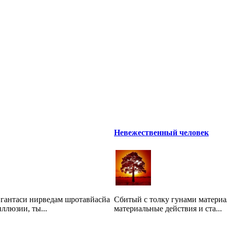
Невежественный человек
 гантаси нирведам шротавйасйа
Сбитый с толку гунами материа
ллюзии, ты...
материальные действия и ста...