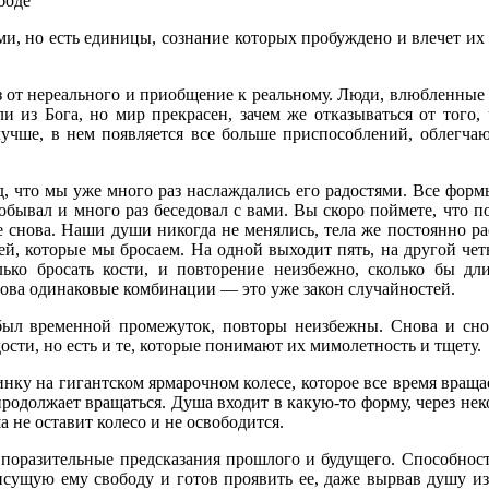
боде”
ми, но есть единицы, сознание которых пробуждено и влечет их
 от нереального и приобщение к реальному. Люди, влюбленные в
 из Бога, но мир прекрасен, зачем же отказываться от того, 
 лучше, в нем появляется все больше приспособлений, облегча
пад, что мы уже много раз наслаждались его радостями. Все фор
обывал и много раз беседовал с вами. Вы скоро поймете, что п
е снова. Наши души никогда не менялись, тела же постоянно ра
ей, которые мы бросаем. На одной выходит пять, на другой чет
олько бросать кости, и повторение неизбежно, сколько бы
нова одинаковые комбинации — это уже закон случайностей.
был временной промежуток, повторы неизбежны. Снова и снов
ости, но есть и те, которые понимают их мимолетность и тщету.
инку на гигантском ярмарочном колесе, которое все время враща
продолжает вращаться. Душа входит в какую-то форму, через неко
а не оставит колесо и не освободится.
поразительные предсказания прошлого и будущего. Способност
рисущую ему свободу и готов проявить ее, даже вырвав душу 