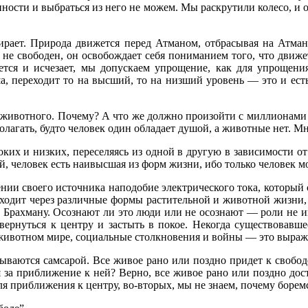
ности и выбраться из него не можем. Мы раскрутили колесо, и 
ирает. Природа движется перед Атманом, отбрасывая на Атман 
 не свободен, он освобождает себя пониманием того, что движ
ется и исчезает, мы допускаем упрощение, как для упрощен
уша, переходит то на высший, то на низший уровень — это и е
 животного. Почему? А что же должно произойти с миллионами ж
дполагать, будто человек один обладает душой, а животные нет. 
их и низких, переселяясь из одной в другую в зависимости от 
й, человек есть наивысшая из форм жизни, ибо только человек м
нии своего источника наподобие электрического тока, который с
ходит через различные формы растительной и животной жизни, 
 Брахману. Осознают ли это люди или не осознают — роли не и
вернуться к центру и застыть в покое. Некогда существовавше
и животном мире, социальные столкновения и войны — это выраж
ваются самсарой. Все живое рано или поздно придет к свободе
ся за приближение к ней? Верно, все живое рано или поздно до
ля приближения к центру, во-вторых, мы не знаем, почему боремс