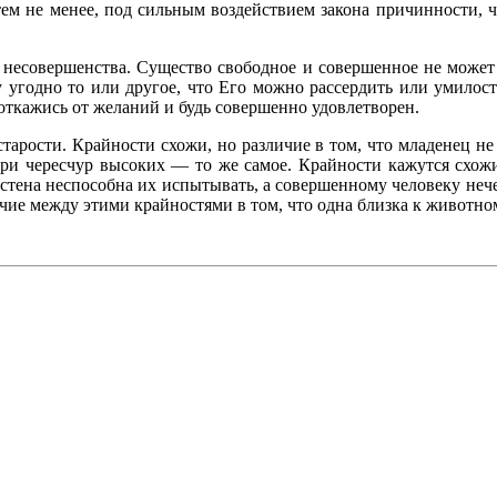
ем не менее, под сильным воздействием закона причинности, ч
 несовершенства. Существо свободное и совершенное не может 
у угодно то или другое, что Его можно рассердить или умилос
 откажись от желаний и будь совершенно удовлетворен.
 старости. Крайности схожи, но различие в том, что младенец н
ри чересчур высоких — то же самое. Крайности кажутся схожи
стена неспособна их испытывать, а совершенному человеку нече
ичие между этими крайностями в том, что одна близка к животном