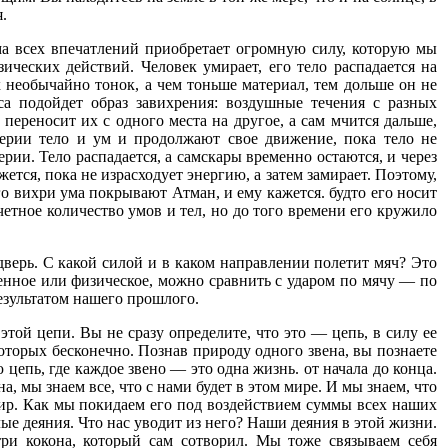
.
ма всех впечатлений приобретает огромную силу, которую мы
ических действий. Человек умирает, его тело распадается на
 необычайно тонок, а чем тоньше материал, тем дольше он не
са подойдет образ завихрения: воздушные течения с разных
переносит их с одного места на другое, а сам мчится дальше,
терии тело и ум и продолжают свое движение, пока тело не
ерии. Тело распадается, а самскары временно остаются, и через
ется, пока не израсходует энергию, а затем замирает. Поэтому,
го вихри ума покрывают Атман, и ему кажется. будто его носит
етное количество умов и тел, но до того времени его кружило
 дверь. С какой силой и в каком направлении полетит мяч? Это
венное или физическое, можно сравнить с ударом по мячу — по
езультатом нашего прошлого.
той цепи. Вы не сразу определите, что это — цепь, в силу ее
оторых бесконечно. Познав природу одного звена, вы познаете
пь, где каждое звено — это одна жизнь. от начала до конца.
а, мы знаем все, что с нами будет в этом мире. И мы знаем, что
ир. Как мы покидаем его под воздействием суммы всех наших
е деяния. Что нас уводит из него? Наши деяния в этой жизни.
три кокона, который сам сотворил. Мы тоже связываем себя