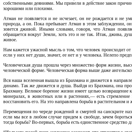
собственными деяниями. Мы привели в действие закон причин
хорошими или плохими.
Атман не появляется и не исчезает, он не рождается и не ум
природа, а он. Пока пребывает Атман в этом заблуждении, он
зовется дживой. Иными словами, говоря, что Атман появля
обращается вокруг Земли, хоть это и не так. Итак, джива, д
живое.
Нам кажется ужасной мысль о том, что человек происходит от
если у них нет души, значит, ее нет и у человека. Нелепо пре
Человеческая душа прошла через множество форм жизни, высок
человеческой форме. Человеческая форма выше даже ангельско
Вся наша вселенная вышла из Брахмана и движется в направле
динамо. Так же движется и душа. Выйдя из Брахмана, она про
Брахману. Великое борение жизни имеет целью возвращение к
минералах, в животных или в растениях,— есть стремление 
восстановить его. На это направлена борьба в растительном 
Перемещения по череде рождений и смертей на санскрите назы
если мы все в любом случае придем к свободе, зачем бороть
тогда борьба? Во-первых, борьба есть единственное средство д