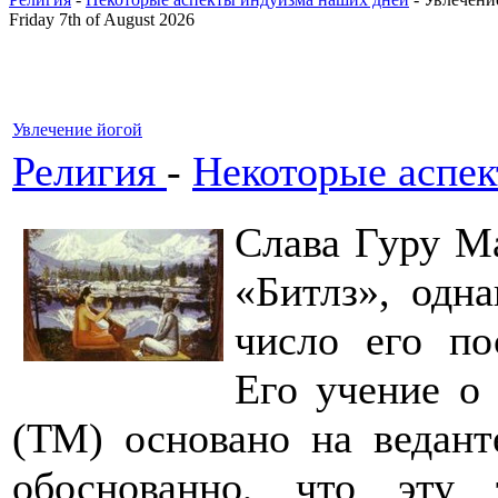
Friday 7th of August 2026
Увлечение йогой
Религия
-
Некоторые аспе
Слава Гуру М
«Битлз», одн
число его по
Его учение о
(ТМ) основано на ведант
обоснованно, что эту 