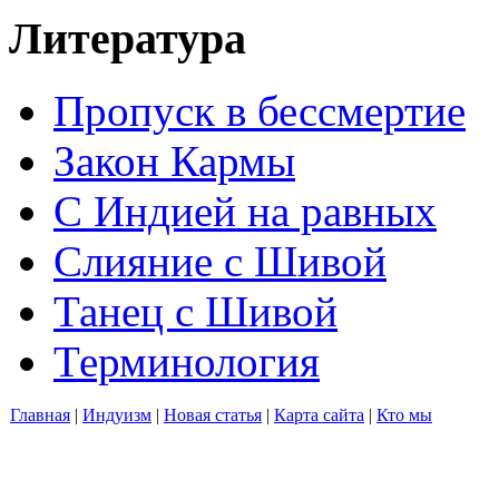
Литература
Пропуск в бессмертие
Закон Кармы
С Индией на равных
Слияние с Шивой
Танец с Шивой
Терминология
Главная
|
Индуизм
|
Новая статья
|
Карта сайта
|
Кто мы