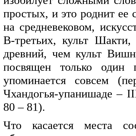
изобилует сложными слов
простых, и это роднит ее
на средневековом, искусс
В-третьих, культ Шакти,
древний, чем культ Виш
посвящен только один 
упоминается совсем (п
Чхандогья-упанишаде – III
80 – 81).
Что касается места со