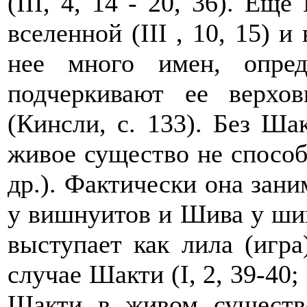
(III, 4, 14 - 20, 36). Ещ
вселенной (III , 10, 15) и
нее много имен, опред
подчеркивают ее верхо
(Кинсли, с. 133). Без Ша
живое существо не способн
др.). Фактически она зани
у вишнуитов и Шива у шив
выступает как лила (игр
случае Шакти (I, 2, 39-40;
Шакти в живом существе