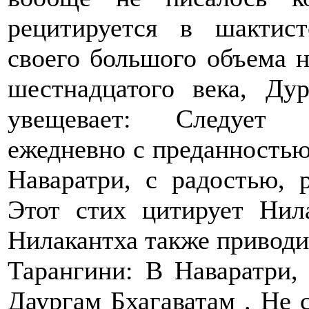
рецитируется в шактист
своего большого объема н
шестнадцатого века, Ду
увещевает: Следует р
ежедневно с преданностью
Наваратри, с радостью, 
Этот стих цитирует Нил
Нилакантха также приводит
Тарангини: В Наваратри, 
Даургам Бхагаватам . Не с