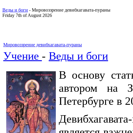
Веды и боги
- Мировоззрение девибхагавата-пураны
Friday 7th of August 2026
Мировоззрение девибхагавата-пураны
Учение
-
Веды и боги
В основу стат
автором на З
Петербурге в 20
Девибхагавата
является важн