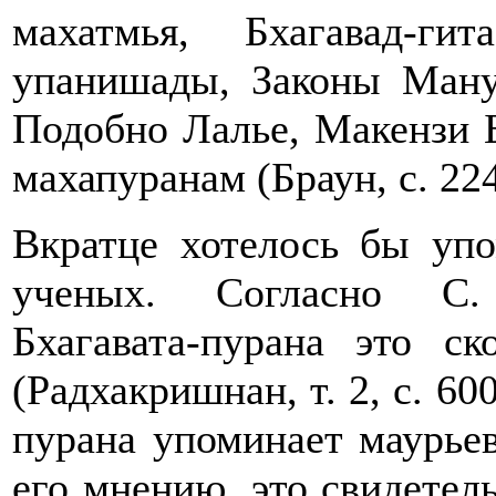
махатмья, Бхагавад-г
упанишады, Законы Ману
Подобно Лалье, Макензи 
махапуранам (Браун, с. 224
Вкратце хотелось бы упо
ученых. Согласно С. 
Бхагавата-пурана это 
(Радхакришнан, т. 2, с. 6
пурана упоминает маурьев
его мнению, это свидетель