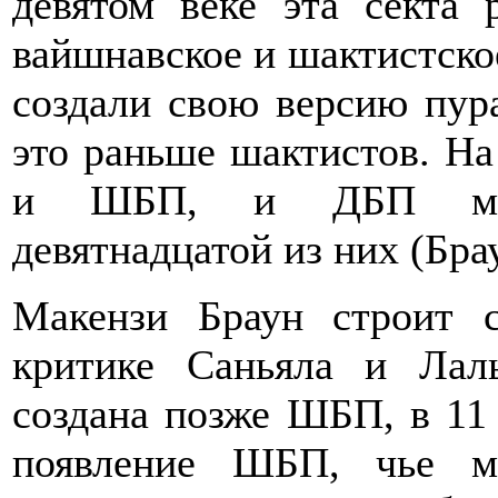
девятом веке эта секта 
вайшнавское и шактистское
создали свою версию пур
это раньше шактистов. На
и ШБП, и ДБП маха
девятнадцатой из них (Брау
Макензи Браун строит 
критике Саньяла и Лал
создана позже ШБП, в 11 
появление ШБП, чье м