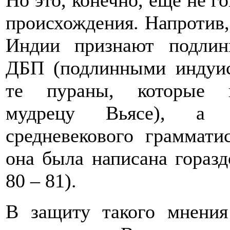
Но это, конечно, еще не го
происхождения. Напротив,
Индии признают подлинн
ДБП (подлинными индуис
те пураны, которые п
мудрецу Вьясе), а
средневекового граммати
она была написана горазд
80 – 81).
В защиту такого мнени