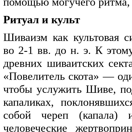
помощью могучего ритма, 
Ритуал и культ
Шиваизм как культовая си
во 2-1 вв. до н. э. К это
древних шиваитских сект
«Повелитель скота» — оди
чтобы услужить Шиве, по
капаликах, поклонявших
собой череп (капала) 
человеческие жертвопри