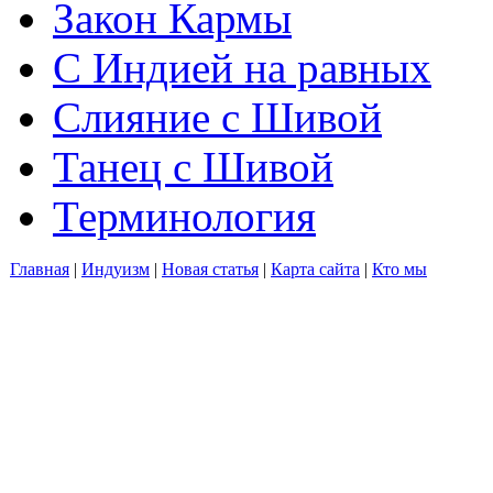
Закон Кармы
С Индией на равных
Слияние с Шивой
Танец с Шивой
Терминология
Главная
|
Индуизм
|
Новая статья
|
Карта сайта
|
Кто мы