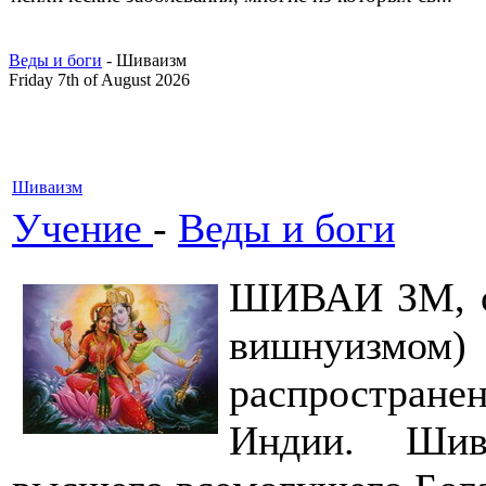
Веды и боги
- Шиваизм
Friday 7th of August 2026
Шиваизм
Учение
-
Веды и боги
ШИВАИ ЗМ, од
вишнуизмо
распростране
Индии. Шив