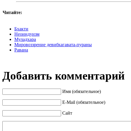
Читайте:
Бхакти
Неоиндуизм
Муладхара
Мировоззрение девибхагавата-пураны
Равана
Добавить комментарий
Имя (обязательное)
E-Mail (обязательное)
Сайт