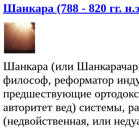
Шанкара (788 - 820 гг. н.э
Шанкара (или Шанкарачарь
философ, реформатор инду
предшествующие ортодокс
авторитет вед) системы, р
(недвойственная, или недуа