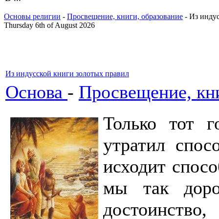
Основы религии
-
Просвещение, книги, образование
- Из инду
Thursday 6th of August 2026
Из индусской книги золотых правил
Основа
-
Просвещение, кни
Только тот г
утратил спос
исходит спосо
мы так доро
достоинство,