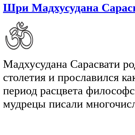
Шри Мадхусудана Сарас
Мадхусудана Сарасвати ро
столетия и прославился к
период расцвета философ
мудрецы писали многочисл